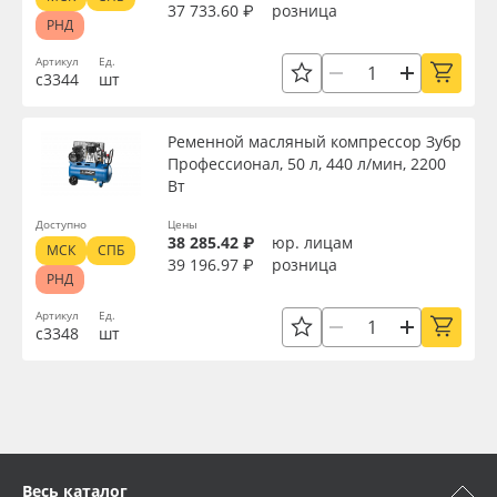
37 733.60 ₽
розница
РНД
Артикул
Ед.
с3344
шт
Ременной масляный компрессор Зубр
Профессионал, 50 л, 440 л/мин, 2200
Вт
Доступно
Цены
38 285.42 ₽
юр. лицам
МСК
СПБ
39 196.97 ₽
розница
РНД
Артикул
Ед.
с3348
шт
Весь каталог