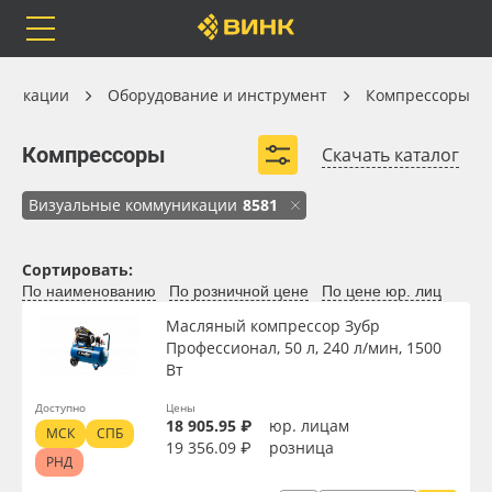
Orafol
Бренды
Доставка
Оборудование и инструмент
уникации
Оборудование и инструмент
Компрессоры
Компрессоры
Компрессоры
Скачать каталог
Безмасляные
Масляные
Ременные
Визуальные коммуникации
8581
Каталог
Весь каталог
Сортировать:
Orafol
Рулонные материалы
По наименованию
По розничной цене
По цене юр. лиц
Масляный компрессор Зубр
Бренды
Самоклеящиеся плёнки
Профессионал, 50 л, 240 л/мин, 1500
Вид
Вт
Доставка
Листовые материалы
Доступно
Цены
18 905.95 ₽
юр. лицам
МСК
СПБ
Ширина, мм
Оплата
Чернила
19 356.09 ₽
розница
РНД