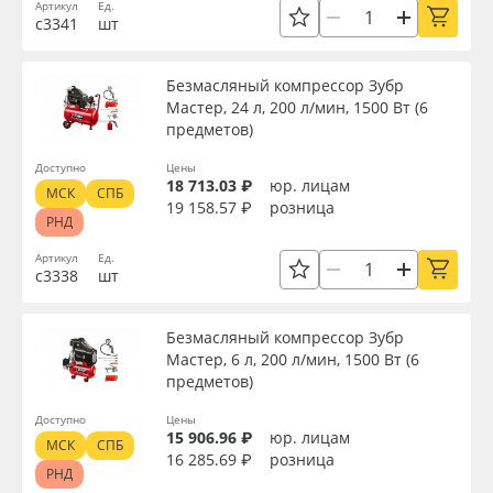
Артикул
Ед.
Сервис
Клей, скотчи и крепёж
Длина, мм
с3341
шт
Инструкции
Мобильные конструкции и POS-материалы
Мощность, Вт
Безмасляный компрессор Зубр
Мастер, 24 л, 200 л/мин, 1500 Вт (6
Компания
Профильные системы
предметов)
Страна происхождения
Доступно
Цены
Контакты
Сублимация и термотрансфер
18 713.03 ₽
юр. лицам
МСК
СПБ
19 158.57 ₽
розница
Производитель
РНД
Блог
Светотехника
Артикул
Ед.
с3338
шт
Торговая марка
Поставщикам
Инженерные пластики
Безмасляный компрессор Зубр
Избранное
Упаковочные материалы
Мастер, 6 л, 200 л/мин, 1500 Вт (6
Доступность
предметов)
Оборудование и инструмент
8 800 550 7888
Доступно
Цены
15 906.96 ₽
юр. лицам
Применить
МСК
СПБ
Москва
16 285.69 ₽
розница
Новинки ассортимента
РНД