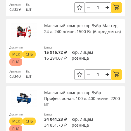
Сбросить фильтр
Артикул
Ед.
Oracal 641
с3339
шт
Orajet 3640
Масляный компрессор Зубр Мастер,
24 л, 240 л/мин, 1500 Вт (6 предметов)
Плёнка монтажная Oratape
Доступно
Цены
15 915.72 ₽
юр. лицам
ПЭТ листовой
МСК
СПБ
16 294.67 ₽
розница
РНД
ПЭТ бэклит
Артикул
Ед.
с3340
шт
Вспененный ПВХ
Масляный компрессор Зубр
Профессионал, 100 л, 400 л/мин, 2200
Баннер
Вт
Доступно
Цены
Заготовки для сувениров
34 041.23 ₽
юр. лицам
МСК
СПБ
34 851.73 ₽
розница
РНД