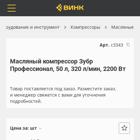
Orafol
Бренды
Доставка
борудование и инструмент
Компрессоры
Масляные
Арт.
с3343
Масляный компрессор Зубр
Каталог
Весь каталог
Профессионал, 50 л, 320 л/мин, 2200 Вт
Orafol
Рулонные материалы
Товар поставляется под заказ. Разместите заказ,
Бренды
Самоклеящиеся плёнки
и менеджер свяжется с вами для уточнения
подробностей.
Доставка
Листовые материалы
Оплата
Чернила
Цена за:
шт