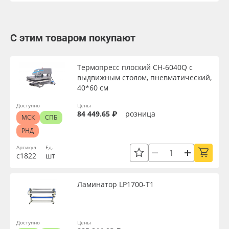
С этим товаром покупают
Термопресс плоский CH-6040Q с
выдвижным столом, пневматический,
40*60 см
Доступно
Цены
84 449.65 ₽
розница
МСК
СПБ
РНД
Артикул
Ед.
с1822
шт
Ламинатор LP1700-T1
Доступно
Цены