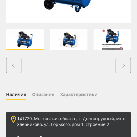
Oracal 641
Orajet 3640
Плёнка монтажная Oratape
ПЭТ листовой
ПЭТ бэклит
Вспененный ПВХ
Наличие
Описание
Характеристики
Баннер
141720, Московская область, г. Долгопрудный, мкр.
Заготовки для сувениров
Хлебниково, ул. Горького, дом 1, строение 2