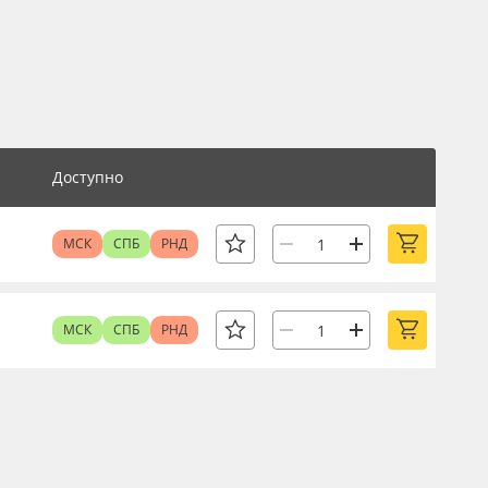
Доступно
МСК
СПБ
РНД
МСК
СПБ
РНД