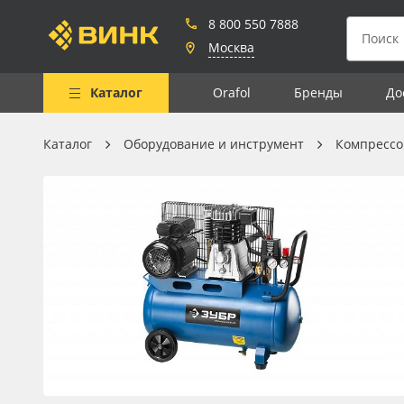
8 800 550 7888
Москва
Каталог
Orafol
Бренды
До
Каталог
Оборудование и инструмент
Компресс
Весь каталог
Рулонные материалы
Самоклеящиеся плёнки
Листовые материалы
Чернила
Клей, скотчи и крепёж
Мобильные конструкции и
POS-материалы