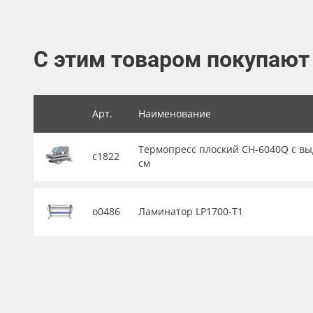
Баннер
Заготовки для сувениров
С этим товаром покупают
Арт.
Наименование
Термопресс плоский CH-6040Q с вы
с1822
см
о0486
Ламинатор LP1700-T1