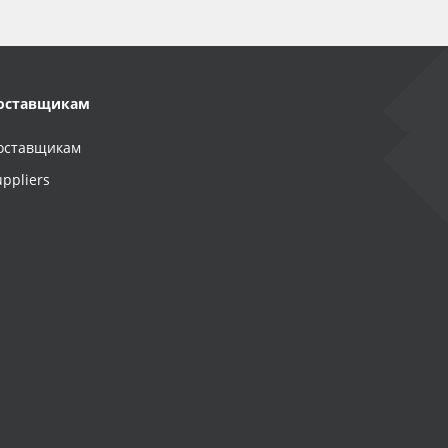
оставщикам
оставщикам
uppliers