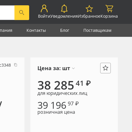
Войти
Уведомления
Избранное
Корзина
пания
Контакты
Блог
Поставщикам
с3348
Цена за:
шт
38 285
41 ₽
для юридических лиц
39 196
/
97 ₽
розничная цена