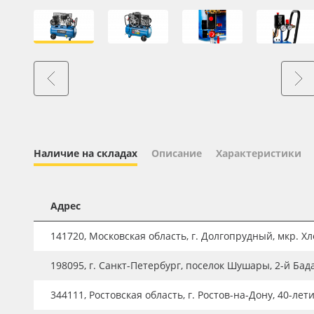
Профильные системы
Сублимация и термотрансфер
Светотехника
Инженерные пластики
Упаковочные материалы
Оборудование и инструмент
Новинки ассортимента
Наличие на складах
Описание
Характеристики
Oracal 641
Orajet 3640
Адрес
Плёнка монтажная Oratape
141720, Московская область, г. Долгопрудный, мкр. Хле
ПЭТ листовой
198095, г. Санкт-Петербург, поселок Шушары, 2-й Бад
ПЭТ бэклит
344111, Ростовская область, г. Ростов-на-Дону, 40-лет
Вспененный ПВХ