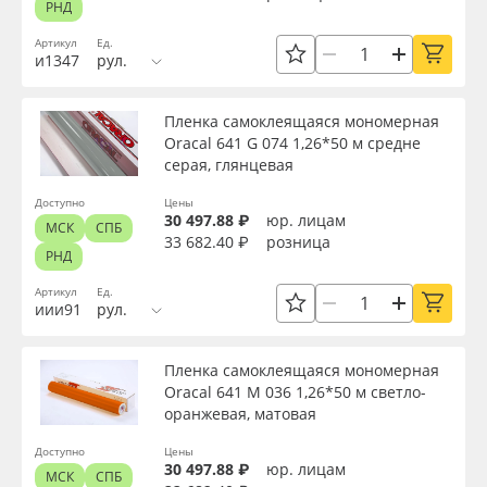
Клей
РНД
Oracal 641
Артикул
Ед.
и1347
рул.
Цвет клея
Orajet 3640
Пленка самоклеящаяся мономерная
Текстура
Oracal 641 G 074 1,26*50 м средне
Плёнка монтажная Oratape
серая, глянцевая
ПЭТ листовой
Доступно
Цены
Срок эксплуатации, лет
30 497.88 ₽
юр. лицам
МСК
СПБ
33 682.40 ₽
розница
РНД
ПЭТ бэклит
Упаковка
Артикул
Ед.
иии91
рул.
Вспененный ПВХ
Страна происхождения
Пленка самоклеящаяся мономерная
Баннер
Oracal 641 M 036 1,26*50 м светло-
оранжевая, матовая
Производитель
Заготовки для сувениров
Доступно
Цены
30 497.88 ₽
юр. лицам
МСК
СПБ
Торговая марка