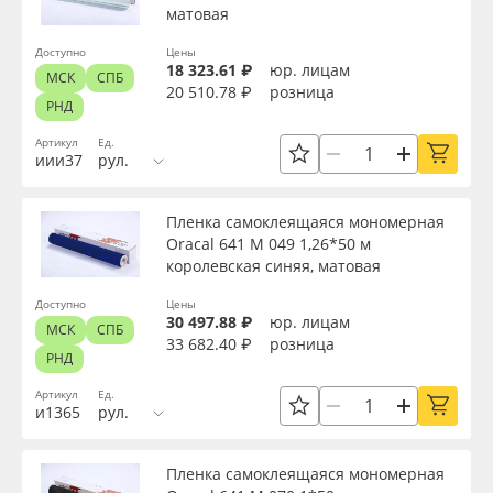
матовая
Доступно
Цены
18 323.61 ₽
юр. лицам
МСК
СПБ
20 510.78 ₽
розница
РНД
Артикул
Ед.
иии37
рул.
Пленка самоклеящаяся мономерная
Oracal 641 M 049 1,26*50 м
королевская синяя, матовая
Доступно
Цены
30 497.88 ₽
юр. лицам
МСК
СПБ
33 682.40 ₽
розница
РНД
Артикул
Ед.
и1365
рул.
Пленка самоклеящаяся мономерная