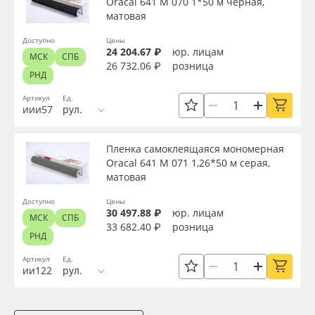
Oracal 641 M 070 1*50 м черная,
матовая
Доступно
Цены
24 204.67 ₽
юр. лицам
МСК
СПБ
26 732.06 ₽
розница
РНД
Артикул
Ед.
иии57
рул.
Пленка самоклеящаяся мономерная
Oracal 641 M 071 1,26*50 м серая,
матовая
Доступно
Цены
30 497.88 ₽
юр. лицам
МСК
СПБ
33 682.40 ₽
розница
РНД
Артикул
Ед.
ии122
рул.