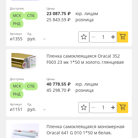
Доступно
Цены
23 087.75 ₽
юр. лицам
МСК
СПБ
25 843.59 ₽
розница
РНД
Артикул
Ед.
и1355
рул.
Пленка самоклеящаяся Oracal 352
F003 23 мк 1*50 м золото, глянцевая
Доступно
Цены
40 778.55 ₽
юр. лицам
МСК
СПБ
45 298.70 ₽
розница
РНД
Артикул
Ед.
и1151
рул.
Пленка самоклеящаяся мономерная
Oracal 641 G 010 1*50 м белая,