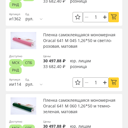
33 682.40 ₽
розница
РНД
Артикул
Ед.
Серия
и1362
рул.
Пленка самоклеящаяся мономерная
Назначение
Oracal 641 M 045 1,26*50 м светло-
розовая, матовая
Особые свойства
Доступно
Цены
30 497.88 ₽
юр. лицам
МСК
СПБ
33 682.40 ₽
розница
РНД
Доступность
Артикул
Ед.
ии114
рул.
Применить
Пленка самоклеящаяся мономерная
Oracal 641 M 060 1,26*50 м темно-
Сбросить фильтр
зеленая, матовая
Доступно
Цены
30 497.88 ₽
юр. лицам