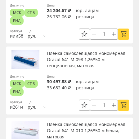
Доступно
Цены
24 204.67 ₽
юр. лицам
МСК
СПБ
26 732.06 ₽
розница
РНД
Артикул
Ед.
иии58
рул.
Пленка самоклеящаяся мономерная
Oracal 641 M 098 1,26*50 м
генциановая, матовая
Доступно
Цены
30 497.88 ₽
юр. лицам
МСК
СПБ
33 682.40 ₽
розница
РНД
Артикул
Ед.
и261и
рул.
Пленка самоклеящаяся мономерная
Oracal 641 M 010 1,26*50 м белая,
матовая