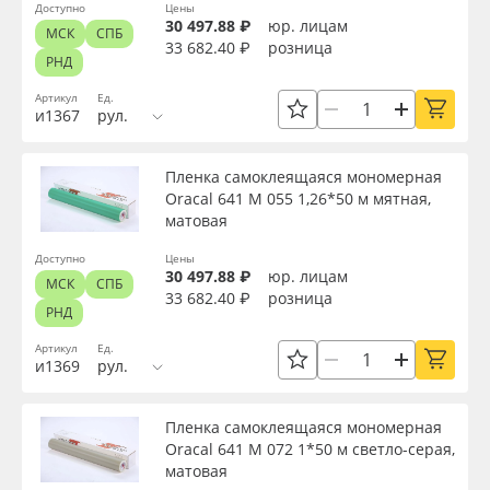
Доступно
Цены
30 497.88 ₽
юр. лицам
МСК
СПБ
33 682.40 ₽
розница
РНД
Артикул
Ед.
и1367
рул.
Пленка самоклеящаяся мономерная
Oracal 641 M 055 1,26*50 м мятная,
матовая
Доступно
Цены
30 497.88 ₽
юр. лицам
МСК
СПБ
33 682.40 ₽
розница
РНД
Артикул
Ед.
и1369
рул.
Пленка самоклеящаяся мономерная
Oracal 641 M 072 1*50 м светло-серая,
матовая