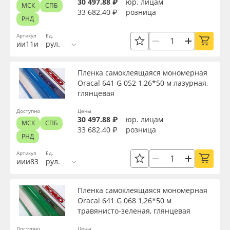
30 497.88 ₽
юр. лицам
МСК
СПБ
33 682.40 ₽
розница
РНД
Артикул
Ед.
ии11и
рул.
Пленка самоклеящаяся мономерная
Oracal 641 G 052 1,26*50 м лазурная,
глянцевая
Доступно
Цены
30 497.88 ₽
юр. лицам
МСК
СПБ
33 682.40 ₽
розница
РНД
Артикул
Ед.
иии83
рул.
Пленка самоклеящаяся мономерная
Oracal 641 G 068 1,26*50 м
травянисто-зеленая, глянцевая
Доступно
Цены