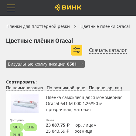
Orafol
Бренды
Доставка
Плёнки для плоттерной резки
Плёнки для плоттерной резки
Цветные плёнки Oracal
Цветные плёнки Oracal
Цветные плёнки Oracal
Скачать каталог
ORACAL® 641
ORACAL® 551
ORACAL® 951
Каталог
Весь каталог
Визуальные коммуникации
8581
ORACAL® 451
ORACAL® 620
ORACAL® 638
ORACAL® 640
Orafol
Рулонные материалы
Сортировать:
Развернуть (7)
По наименованию
По розничной цене
По цене юр. лиц
Бренды
Самоклеящиеся плёнки
Пленка самоклеящаяся мономерная
Oracal 641 M 000 1,26*50 м
Доставка
Листовые материалы
прозрачная, матовая
Доступно
Цены
Оплата
Чернила
23 087.75 ₽
юр. лицам
МСК
СПБ
25 843.59 ₽
розница
РНД