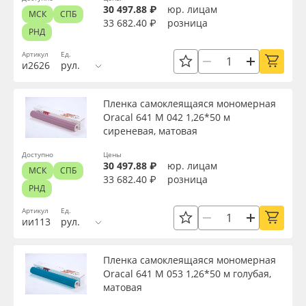
30 497.88 ₽
юр. лицам
МСК
СПБ
33 682.40 ₽
розница
РНД
Артикул
Ед.
и2626
рул.
Пленка самоклеящаяся мономерная
Oracal 641 M 042 1,26*50 м
сиреневая, матовая
Доступно
Цены
30 497.88 ₽
юр. лицам
МСК
СПБ
33 682.40 ₽
розница
РНД
Артикул
Ед.
ии113
рул.
Пленка самоклеящаяся мономерная
Oracal 641 M 053 1,26*50 м голубая,
матовая