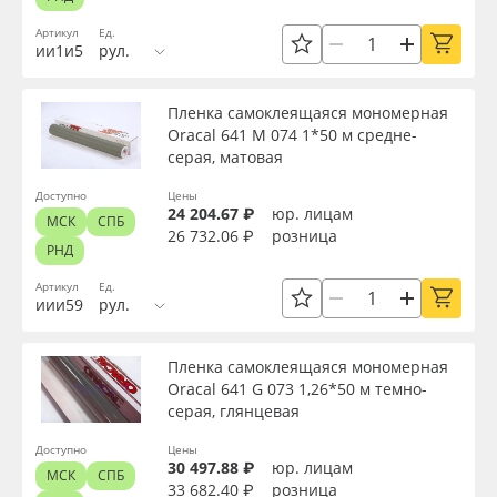
Вид
Сервис
Клей, скотчи и крепёж
Артикул
Ед.
ии1и5
рул.
Инструкции
Мобильные конструкции и POS-материалы
Тип
Пленка самоклеящаяся мономерная
Компания
Профильные системы
Oracal 641 M 074 1*50 м средне-
Ширина, м
серая, матовая
Контакты
Сублимация и термотрансфер
Доступно
Цены
24 204.67 ₽
юр. лицам
Длина рулона, м
МСК
СПБ
26 732.06 ₽
розница
Блог
Светотехника
РНД
Артикул
Ед.
Толщина, мкм
Поставщикам
Инженерные пластики
иии59
рул.
Избранное
Упаковочные материалы
Материал
Пленка самоклеящаяся мономерная
Oracal 641 G 073 1,26*50 м темно-
серая, глянцевая
Оборудование и инструмент
8 800 550 7888
Цвет
Доступно
Цены
Москва
30 497.88 ₽
юр. лицам
Новинки ассортимента
МСК
СПБ
33 682.40 ₽
розница