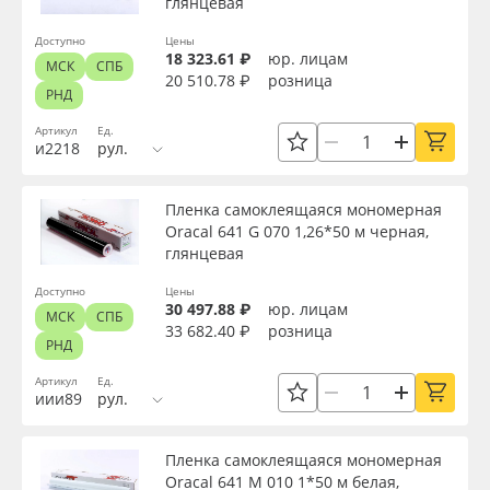
глянцевая
Доступно
Цены
18 323.61 ₽
юр. лицам
МСК
СПБ
20 510.78 ₽
розница
РНД
Артикул
Ед.
и2218
рул.
Пленка самоклеящаяся мономерная
Oracal 641 G 070 1,26*50 м черная,
глянцевая
Доступно
Цены
30 497.88 ₽
юр. лицам
МСК
СПБ
33 682.40 ₽
розница
РНД
Артикул
Ед.
иии89
рул.
Пленка самоклеящаяся мономерная
Oracal 641 M 010 1*50 м белая,