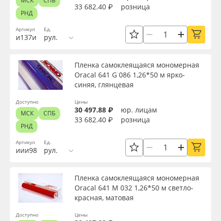
МСК
СПБ
33 682.40 ₽
розница
РНД
Артикул
Ед.
и137и
рул.
Пленка самоклеящаяся мономерная
Oracal 641 G 086 1,26*50 м ярко-
синяя, глянцевая
Доступно
Цены
30 497.88 ₽
юр. лицам
МСК
СПБ
33 682.40 ₽
розница
РНД
Артикул
Ед.
иии98
рул.
Пленка самоклеящаяся мономерная
Oracal 641 M 032 1,26*50 м светло-
красная, матовая
Доступно
Цены