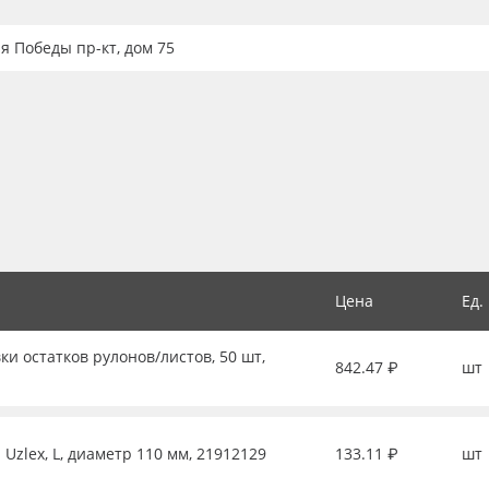
ия Победы пр-кт, дом 75
Цена
Ед.
ки остатков рулонов/листов, 50 шт,
842.47 ₽
шт
Uzlex, L, диаметр 110 мм, 21912129
133.11 ₽
шт