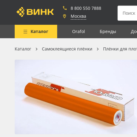
8 800 550 7888
Москва
Каталог
Orafol
Бренды
До
Каталог
Самоклеящиеся плёнки
Плёнки для пло
Весь каталог
Рулонные материалы
Самоклеящиеся плёнки
Листовые материалы
Чернила
Клей, скотчи и крепёж
Мобильные конструкции и
POS-материалы