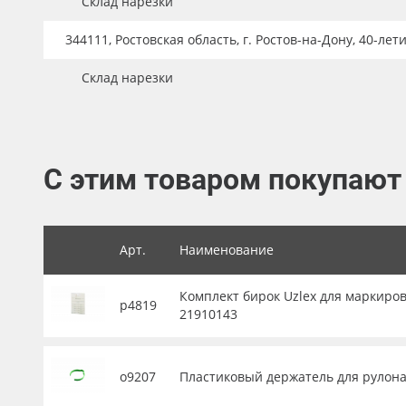
Склад нарезки
Баннер
344111, Ростовская область, г. Ростов-на-Дону, 40-лет
Заготовки для сувениров
Склад нарезки
С этим товаром покупают
Арт.
Наименование
Комплект бирок Uzlex для маркиров
р4819
21910143
о9207
Пластиковый держатель для рулона 