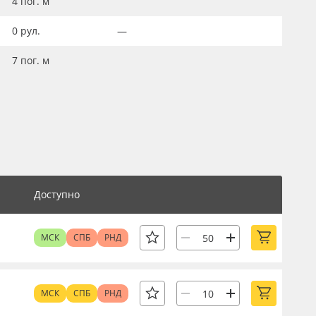
4
пог. м
0
рул.
—
7
пог. м
Доступно
МСК
СПБ
РНД
МСК
СПБ
РНД