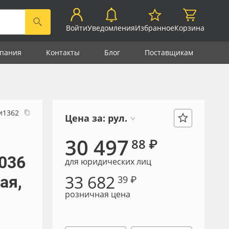
Войти
Уведомления
Избранное
Корзина
пания
Контакты
Блог
Поставщикам
и1362
Цена за:
рул.
30 497
88 ₽
036
для юридических лиц
33 682
ая,
39 ₽
розничная цена