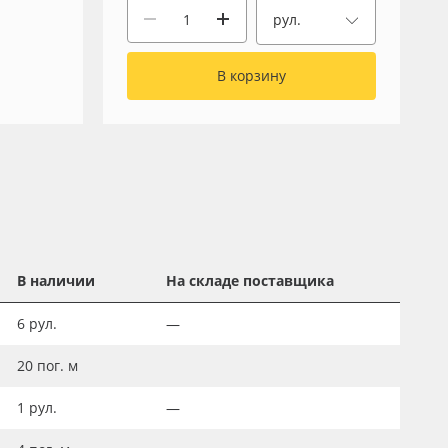
рул.
В корзину
В наличии
На складе поставщика
6
рул.
—
20
пог. м
1
рул.
—