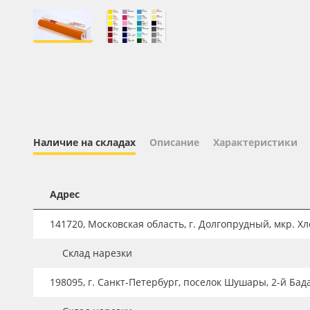
Профильные системы
Сублимация и термотрансфер
Светотехника
Инженерные пластики
Упаковочные материалы
Оборудование и инструмент
Наличие на складах
Описание
Характеристики
Новинки ассортимента
Oracal 641
Адрес
Orajet 3640
141720, Московская область, г. Долгопрудный, мкр. Хле
Плёнка монтажная Oratape
ПЭТ листовой
Склад нарезки
ПЭТ бэклит
198095, г. Санкт-Петербург, поселок Шушары, 2-й Бад
Вспененный ПВХ