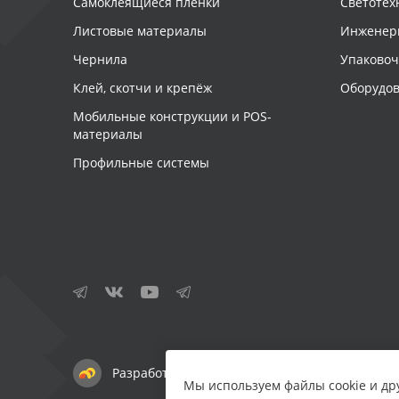
Самоклеящиеся плёнки
Светотех
Листовые материалы
Инженер
Чернила
Упаково
Клей, скотчи и крепёж
Оборудов
Мобильные конструкции и POS-
материалы
Профильные системы
Разработка сайта — студия «Сибирикс»
Мы используем файлы cookie и др