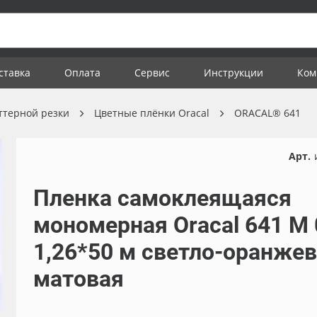
ставка
Оплата
Сервис
Инструкции
Ком
ттерной резки
Цветные плёнки Oracal
ORACAL® 641
Арт.
Пленка самоклеящаяся
мономерная Oracal 641 M 
1,26*50 м светло-оранжев
матовая