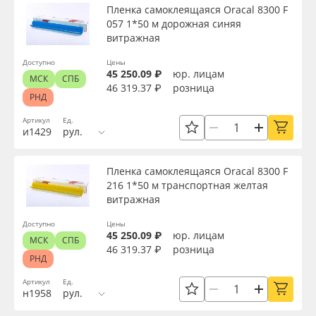
Пленка самоклеящаяся Oracal 8300 F
057 1*50 м дорожная синяя
витражная
Доступно
Цены
45 250.09 ₽
юр. лицам
МСК
СПБ
46 319.37 ₽
розница
РНД
Артикул
Ед.
и1429
рул.
Пленка самоклеящаяся Oracal 8300 F
216 1*50 м транспортная желтая
витражная
Доступно
Цены
45 250.09 ₽
юр. лицам
МСК
СПБ
46 319.37 ₽
розница
РНД
Артикул
Ед.
н1958
рул.