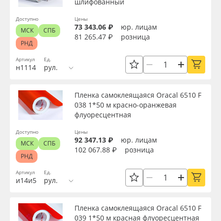
шлифованный
Страна происхождения
Доступно
Цены
73 343.06 ₽
юр. лицам
МСК
СПБ
Производитель
81 265.47 ₽
розница
РНД
Артикул
Ед.
Торговая марка
н1114
рул.
Пленка самоклеящаяся Oracal 6510 F
Серия
038 1*50 м красно-оранжевая
флуоресцентная
Назначение
Доступно
Цены
92 347.13 ₽
юр. лицам
МСК
СПБ
102 067.88 ₽
розница
РНД
Особые свойства
Артикул
Ед.
и14и5
рул.
Доступность
Пленка самоклеящаяся Oracal 6510 F
039 1*50 м красная флуоресцентная