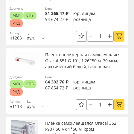
Цвет
Oracal 641
Доступно
Цены
81 265.47 ₽
юр. лицам
МСК
СПБ
94 674.27 ₽
розница
РНД
Клей
Orajet 3640
Артикул
Ед.
н1263
рул.
Плёнка монтажная Oratape
Цвет клея
Пленка полимерная самоклеящаяся
ПЭТ листовой
Oracal 551 G 101, 1,26*50 м, 70 мкм,
Текстура
арктический белый, глянцевая
ПЭТ бэклит
Доступно
Цены
Тип печати
64 302.76 ₽
юр. лицам
МСК
СПБ
Вспененный ПВХ
67 854.72 ₽
розница
РНД
Срок эксплуатации, лет
Артикул
Ед.
Баннер
н1118
рул.
Упаковка
Заготовки для сувениров
Пленка самоклеящаяся Oracal 352
F907 50 мк 1*50 м, хром