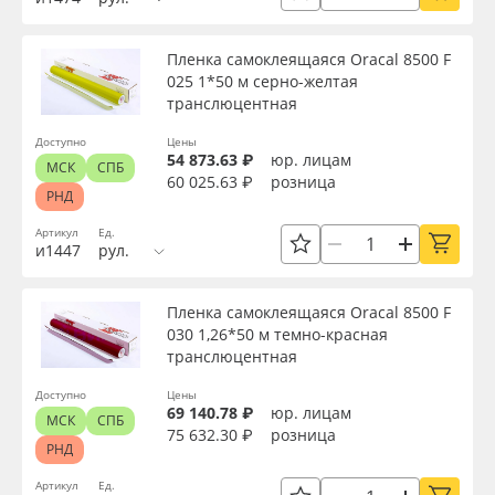
Пленка самоклеящаяся Oracal 8500 F
025 1*50 м серно-желтая
транслюцентная
Доступно
Цены
54 873.63 ₽
юр. лицам
МСК
СПБ
60 025.63 ₽
розница
РНД
Артикул
Ед.
и1447
рул.
Пленка самоклеящаяся Oracal 8500 F
030 1,26*50 м темно-красная
транслюцентная
Доступно
Цены
69 140.78 ₽
юр. лицам
МСК
СПБ
75 632.30 ₽
розница
РНД
Артикул
Ед.