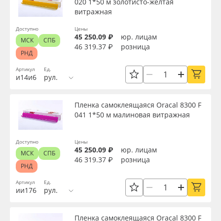
020 1*50 м золотисто-желтая
витражная
Доступно
Цены
45 250.09 ₽
юр. лицам
МСК
СПБ
46 319.37 ₽
розница
РНД
Артикул
Ед.
и14и6
рул.
Пленка самоклеящаяся Oracal 8300 F
041 1*50 м малиновая витражная
Доступно
Цены
45 250.09 ₽
юр. лицам
МСК
СПБ
46 319.37 ₽
розница
РНД
Артикул
Ед.
ии176
рул.
Пленка самоклеящаяся Oracal 8300 F