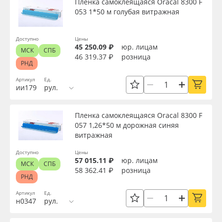
Пленка самоклеящаяся Oracal 8300 F
053 1*50 м голубая витражная
Доступно
Цены
45 250.09 ₽
юр. лицам
МСК
СПБ
46 319.37 ₽
розница
РНД
Артикул
Ед.
ии179
рул.
Пленка самоклеящаяся Oracal 8300 F
057 1,26*50 м дорожная синяя
витражная
Доступно
Цены
57 015.11 ₽
юр. лицам
МСК
СПБ
58 362.41 ₽
розница
РНД
Артикул
Ед.
н0347
рул.