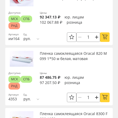
Применить
Доступно
Цены
92 347.13 ₽
юр. лицам
Сбросить фильтр
МСК
СПБ
102 067.88 ₽
розница
РНД
Артикул
Ед.
ии164
рул.
Пленка самоклеящаяся Oracal 820 M
099 1*50 м белая, матовая
Доступно
Цены
87 486.75 ₽
юр. лицам
МСК
СПБ
97 207.50 ₽
розница
РНД
Артикул
Ед.
4353
рул.
Пленка самоклеящаяся Oracal 8300 F