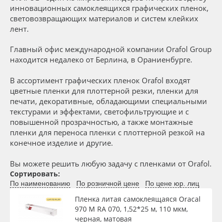
Сервис
Клей, скотчи и крепёж
инновационных самоклеящихся графических пленок,
световозвращающих материалов и систем клейких
лент.
Инструкции
Мобильные конструкции и POS-материалы
Вид
Главный офис международной компании Orafol Group
Компания
Профильные системы
находится недалеко от Берлина, в Ораниенбурге.
Тип
В ассортимент графических пленок Orafol входят
Контакты
Сублимация и термотрансфер
цветные пленки для плоттерной резки, пленки для
печати, декоративные, обладающими специальными
Ширина, м
Блог
Светотехника
текстурами и эффектами, светофильтрующие и с
повышенной прозрачностью, а также монтажные
пленки для переноса пленки с плоттерной резкой на
Поставщикам
Инженерные пластики
Длина рулона, м
конечное изделие и другие.
Избранное
Упаковочные материалы
Вы можете решить любую задачу с пленками от Orafol.
Толщина, мкм
Сортировать:
По наименованию
По розничной цене
По цене юр. лиц
Оборудование и инструмент
8 800 550 7888
Материал
Пленка литая самоклеящаяся Oracal
Москва
970 M RA 070, 1,52*25 м, 110 мкм,
Новинки ассортимента
черная, матовая