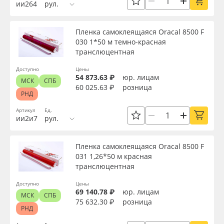
ии264
рул.
Пленка самоклеящаяся Oracal 8500 F
030 1*50 м темно-красная
транслюцентная
Доступно
Цены
54 873.63 ₽
юр. лицам
МСК
СПБ
60 025.63 ₽
розница
РНД
Артикул
Ед.
ии2и7
рул.
Пленка самоклеящаяся Oracal 8500 F
031 1,26*50 м красная
транслюцентная
Доступно
Цены
69 140.78 ₽
юр. лицам
МСК
СПБ
75 632.30 ₽
розница
РНД