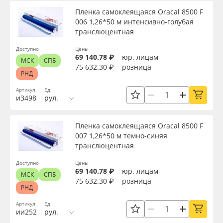
Пленка самоклеящаяся Oracal 8500 F
006 1,26*50 м интенсивно-голубая
транслюцентная
Доступно
Цены
69 140.78 ₽
юр. лицам
МСК
СПБ
75 632.30 ₽
розница
РНД
Артикул
Ед.
и3498
рул.
Пленка самоклеящаяся Oracal 8500 F
007 1,26*50 м темно-синяя
транслюцентная
Доступно
Цены
69 140.78 ₽
юр. лицам
МСК
СПБ
75 632.30 ₽
розница
РНД
Артикул
Ед.
ии252
рул.