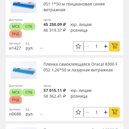
051 1*50 м генциановая синяя
витражная
Доступно
Цены
45 250.09 ₽
юр. лицам
МСК
СПБ
46 319.37 ₽
розница
РНД
Артикул
Ед.
и1427
рул.
Пленка самоклеящаяся Oracal 8300 F
052 1,26*50 м лазурная витражная
Доступно
Цены
57 015.11 ₽
юр. лицам
МСК
СПБ
58 362.41 ₽
розница
РНД
Артикул
Ед.
н0688
рул.