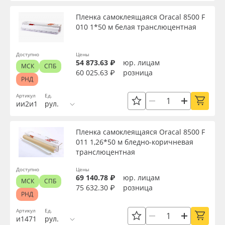
Пленка самоклеящаяся Oracal 8500 F
010 1*50 м белая транслюцентная
Доступно
Цены
54 873.63 ₽
юр. лицам
МСК
СПБ
60 025.63 ₽
розница
РНД
Артикул
Ед.
ии2и1
рул.
Пленка самоклеящаяся Oracal 8500 F
011 1,26*50 м бледно-коричневая
транслюцентная
Доступно
Цены
69 140.78 ₽
юр. лицам
МСК
СПБ
75 632.30 ₽
розница
РНД
Артикул
Ед.
и1471
рул.