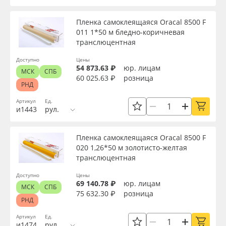
Пленка самоклеящаяся Oracal 8500 F
011 1*50 м бледно-коричневая
транслюцентная
Доступно
Цены
54 873.63 ₽
юр. лицам
МСК
СПБ
60 025.63 ₽
розница
РНД
Артикул
Ед.
и1443
рул.
Пленка самоклеящаяся Oracal 8500 F
020 1,26*50 м золотисто-желтая
транслюцентная
Доступно
Цены
69 140.78 ₽
юр. лицам
МСК
СПБ
75 632.30 ₽
розница
РНД
Артикул
Ед.
и1474
рул.