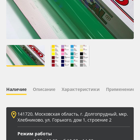
Oracal 641
Orajet 3640
Плёнка монтажная Oratape
ПЭТ листовой
ПЭТ бэклит
Наличие
Описание
Характеристики
Применение
Вспененный ПВХ
Баннер
141720, Московская область, г. Долгопрудный, мкр.
Хлебниково, ул. Горького, дом 1, строение 2
Заготовки для сувениров
Режим работы