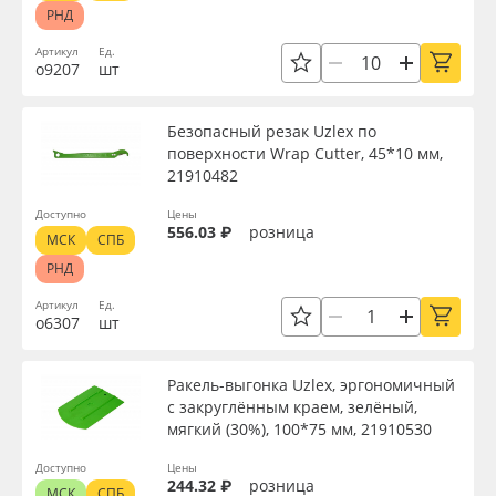
РНД
Артикул
Ед.
о9207
шт
Безопасный резак Uzlex по
поверхности Wrap Cutter, 45*10 мм,
21910482
Доступно
Цены
556.03 ₽
розница
МСК
СПБ
РНД
Артикул
Ед.
о6307
шт
Ракель-выгонка Uzlex, эргономичный
с закруглённым краем, зелёный,
мягкий (30%), 100*75 мм, 21910530
Доступно
Цены
244.32 ₽
розница
МСК
СПБ