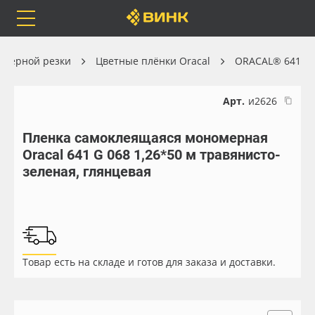
Orafol
Бренды
Доставка
оттерной резки
Цветные плёнки Oracal
ORACAL® 641
Арт.
и2626
Пленка самоклеящаяся мономерная
Каталог
Весь каталог
Oracal 641 G 068 1,26*50 м травянисто-
зеленая, глянцевая
Orafol
Рулонные материалы
Бренды
Самоклеящиеся плёнки
Доставка
Листовые материалы
Товар есть на складе и готов для заказа и доставки.
Оплата
Чернила