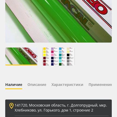
Oracal 641
Orajet 3640
Плёнка монтажная Oratape
ПЭТ листовой
ПЭТ бэклит
Вспененный ПВХ
Наличие
Описание
Характеристики
Применение
Баннер
Заготовки для сувениров
141720, Московская область, г. Долгопрудный, мкр.
Хлебниково, ул. Горького, дом 1, строение 2