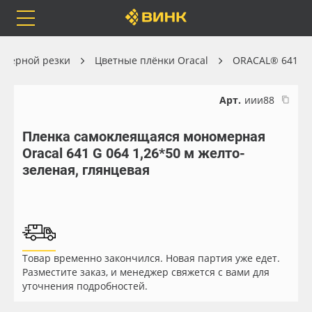
Orafol
Бренды
Доставка
оттерной резки
Цветные плёнки Oracal
ORACAL® 641
Арт.
иии88
Пленка самоклеящаяся мономерная
Каталог
Весь каталог
Oracal 641 G 064 1,26*50 м желто-
зеленая, глянцевая
Orafol
Рулонные материалы
Бренды
Самоклеящиеся плёнки
Доставка
Листовые материалы
Товар временно закончился. Новая партия уже едет.
Разместите заказ, и менеджер свяжется с вами для
Оплата
Чернила
уточнения подробностей.