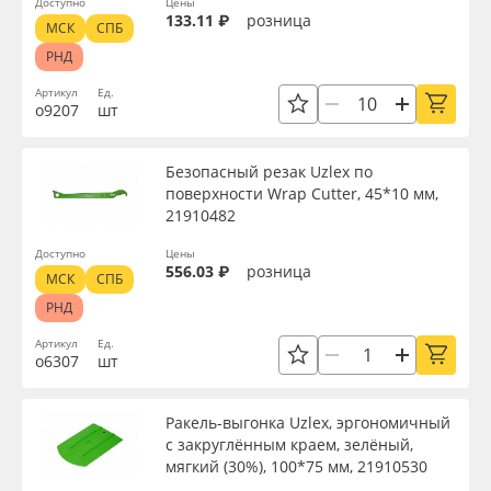
Доступно
Цены
133.11 ₽
розница
МСК
СПБ
РНД
Артикул
Ед.
о9207
шт
Безопасный резак Uzlex по
поверхности Wrap Cutter, 45*10 мм,
21910482
Доступно
Цены
556.03 ₽
розница
МСК
СПБ
РНД
Артикул
Ед.
о6307
шт
Ракель-выгонка Uzlex, эргономичный
с закруглённым краем, зелёный,
мягкий (30%), 100*75 мм, 21910530