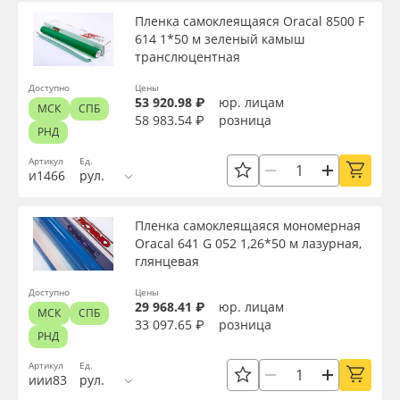
Пленка самоклеящаяся Oracal 8500 F
614 1*50 м зеленый камыш
транслюцентная
Доступно
Цены
53 920.98 ₽
юр. лицам
МСК
СПБ
58 983.54 ₽
розница
РНД
Артикул
Ед.
и1466
рул.
Пленка самоклеящаяся мономерная
Oracal 641 G 052 1,26*50 м лазурная,
глянцевая
Доступно
Цены
29 968.41 ₽
юр. лицам
МСК
СПБ
33 097.65 ₽
розница
РНД
Артикул
Ед.
иии83
рул.