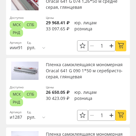
Oracal 641 G 074 1,26*50 м средне
серая, глянцевая
Доступно
Цены
29 968.41 ₽
юр. лицам
МСК
СПБ
33 097.65 ₽
розница
РНД
Артикул
Ед.
иии91
рул.
Пленка самоклеящаяся мономерная
Oracal 641 G 090 1*50 м серебристо-
серая, глянцевая
Доступно
Цены
26 650.05 ₽
юр. лицам
МСК
СПБ
30 423.09 ₽
розница
РНД
Артикул
Ед.
и1287
рул.
Пленка самоклеящаяся мономерная