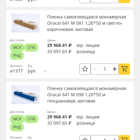
Пленка самоклеящаяся мономерная
Oracal 641 M 081 1,26*50 м светло-
коричневая, матовая
Доступно
Цены
29 968.41 ₽
юр. лицам
МСК
СПБ
33 097.65 ₽
розница
РНД
Артикул
Ед.
и1377
рул.
Пленка самоклеящаяся мономерная
Oracal 641 M 098 1,26*50 м
генциановая, матовая
Доступно
Цены
29 968.41 ₽
юр. лицам
МСК
СПБ
33 097.65 ₽
розница
РНД
Артикул
Ед.