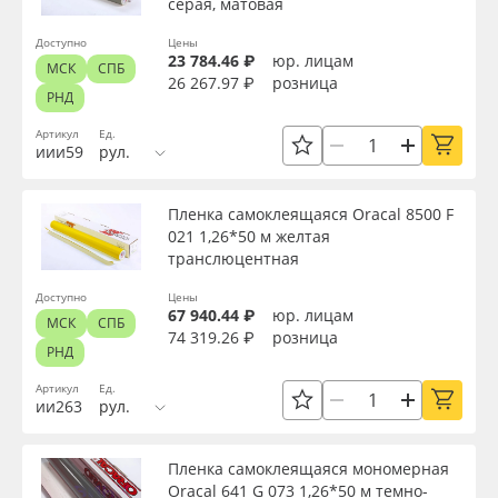
серая, матовая
Назначение
Доступно
Цены
23 784.46 ₽
юр. лицам
МСК
СПБ
26 267.97 ₽
розница
РНД
Особые свойства
Артикул
Ед.
иии59
рул.
Доступность
Пленка самоклеящаяся Oracal 8500 F
021 1,26*50 м желтая
транслюцентная
Применить
Доступно
Цены
67 940.44 ₽
юр. лицам
МСК
СПБ
Сбросить фильтр
74 319.26 ₽
розница
РНД
Артикул
Ед.
ии263
рул.
Пленка самоклеящаяся мономерная
Oracal 641 G 073 1,26*50 м темно-