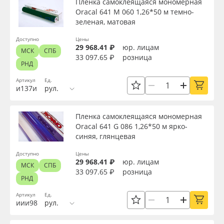
Пленка самоклеящаяся мономерная
Oracal 641 M 060 1,26*50 м темно-
зеленая, матовая
Доступно
Цены
29 968.41 ₽
юр. лицам
МСК
СПБ
33 097.65 ₽
розница
РНД
Артикул
Ед.
и137и
рул.
Пленка самоклеящаяся мономерная
Oracal 641 G 086 1,26*50 м ярко-
синяя, глянцевая
Доступно
Цены
29 968.41 ₽
юр. лицам
МСК
СПБ
33 097.65 ₽
розница
РНД
Артикул
Ед.
иии98
рул.