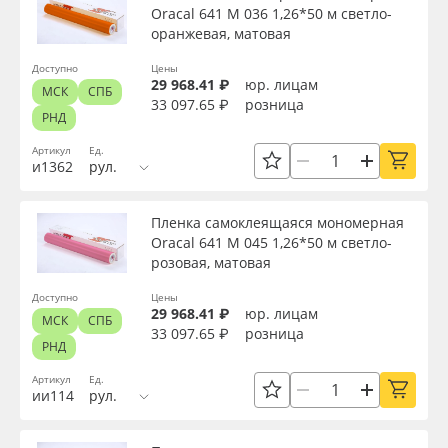
Oracal 641 M 036 1,26*50 м светло-
оранжевая, матовая
Доступно
Цены
29 968.41 ₽
юр. лицам
МСК
СПБ
33 097.65 ₽
розница
РНД
Артикул
Ед.
и1362
рул.
Пленка самоклеящаяся мономерная
Oracal 641 M 045 1,26*50 м светло-
розовая, матовая
Доступно
Цены
29 968.41 ₽
юр. лицам
МСК
СПБ
33 097.65 ₽
розница
РНД
Артикул
Ед.
ии114
рул.