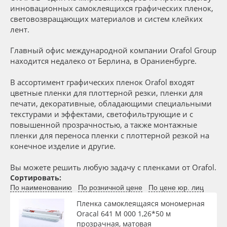
Сервис
Клей, скотчи и крепёж
инновационных самоклеящихся графических пленок,
световозвращающих материалов и систем клейких
Ширина, м
лент.
Инструкции
Мобильные конструкции и POS-материалы
Главный офис международной компании Orafol Group
Длина рулона, м
Компания
Профильные системы
находится недалеко от Берлина, в Ораниенбурге.
В ассортимент графических пленок Orafol входят
Контакты
Сублимация и термотрансфер
Толщина, мкм
цветные пленки для плоттерной резки, пленки для
печати, декоративные, обладающими специальными
Блог
Светотехника
текстурами и эффектами, светофильтрующие и с
Материал
повышенной прозрачностью, а также монтажные
пленки для переноса пленки с плоттерной резкой на
Поставщикам
Инженерные пластики
конечное изделие и другие.
Цвет
Избранное
Упаковочные материалы
Вы можете решить любую задачу с пленками от Orafol.
Сортировать:
Клей
По наименованию
По розничной цене
По цене юр. лиц
Оборудование и инструмент
8 800 550 7888
Пленка самоклеящаяся мономерная
Москва
Oracal 641 M 000 1,26*50 м
Новинки ассортимента
Цвет клея
прозрачная, матовая