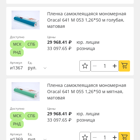
Пленка самоклеящаяся мономерная
Oracal 641 M 053 1,26*50 м голубая,
матовая
Доступно
Цены
29 968.41 ₽
юр. лицам
МСК
СПБ
33 097.65 ₽
розница
РНД
Артикул
Ед.
и1367
рул.
Пленка самоклеящаяся мономерная
Oracal 641 M 055 1,26*50 м мятная,
матовая
Доступно
Цены
29 968.41 ₽
юр. лицам
МСК
СПБ
33 097.65 ₽
розница
РНД
Артикул
Ед.
и1369
рул.