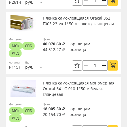
и261и
рул.
Пленка самоклеящаяся Oracal 352
F003 23 мк 1*50 м золото, глянцевая
Доступно
Цены
40 070.60 ₽
юр. лицам
МСК
СПБ
44 512.27 ₽
розница
РНД
Артикул
Ед.
и1151
рул.
Пленка самоклеящаяся мономерная
Oracal 641 G 010 1*50 м белая,
глянцевая
Доступно
Цены
18 005.50 ₽
юр. лицам
МСК
СПБ
20 154.70 ₽
розница
РНД