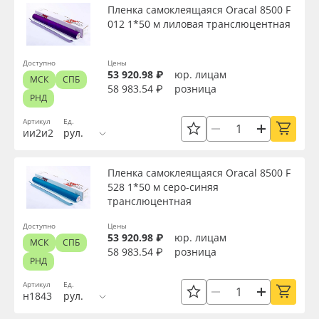
Пленка самоклеящаяся Oracal 8500 F
012 1*50 м лиловая транслюцентная
Доступно
Цены
53 920.98 ₽
юр. лицам
МСК
СПБ
58 983.54 ₽
розница
РНД
Артикул
Ед.
ии2и2
рул.
Пленка самоклеящаяся Oracal 8500 F
528 1*50 м серо-синяя
транслюцентная
Доступно
Цены
53 920.98 ₽
юр. лицам
МСК
СПБ
58 983.54 ₽
розница
РНД
Артикул
Ед.
н1843
рул.