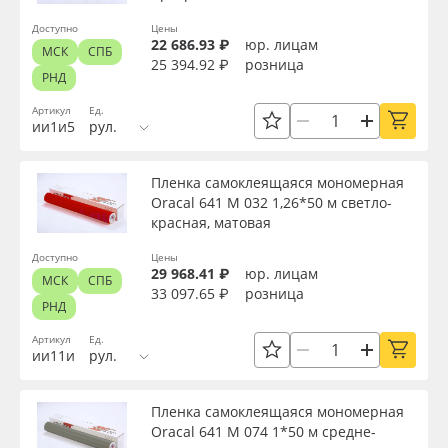
Oracal 641
Доступно
Цены
Текстура
22 686.93 ₽
юр. лицам
МСК
СПБ
25 394.92 ₽
розница
РНД
Orajet 3640
Срок эксплуатации, лет
Артикул
Ед.
ии1и5
рул.
Плёнка монтажная Oratape
Упаковка
Пленка самоклеящаяся мономерная
ПЭТ листовой
Oracal 641 M 032 1,26*50 м светло-
красная, матовая
Страна происхождения
ПЭТ бэклит
Доступно
Цены
29 968.41 ₽
юр. лицам
МСК
СПБ
Вспененный ПВХ
33 097.65 ₽
розница
Производитель
РНД
Артикул
Ед.
Баннер
ии11и
рул.
Торговая марка
Заготовки для сувениров
Пленка самоклеящаяся мономерная
Серия
Oracal 641 M 074 1*50 м средне-