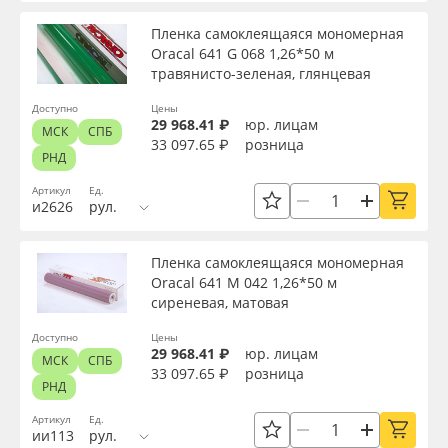
Пленка самоклеящаяся мономерная
Oracal 641 G 068 1,26*50 м
травянисто-зеленая, глянцевая
Доступно
Цены
29 968.41 ₽
юр. лицам
МСК
СПБ
33 097.65 ₽
розница
РНД
Артикул
Ед.
и2626
рул.
Пленка самоклеящаяся мономерная
Oracal 641 M 042 1,26*50 м
сиреневая, матовая
Доступно
Цены
29 968.41 ₽
юр. лицам
МСК
СПБ
33 097.65 ₽
розница
РНД
Артикул
Ед.
ии113
рул.