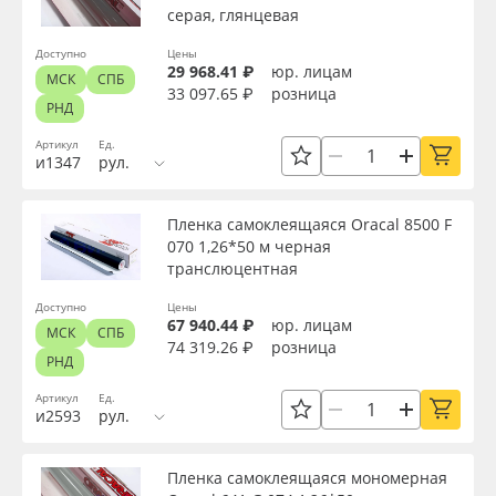
серая, глянцевая
Доступно
Цены
29 968.41 ₽
юр. лицам
МСК
СПБ
33 097.65 ₽
розница
РНД
Артикул
Ед.
и1347
рул.
Пленка самоклеящаяся Oracal 8500 F
070 1,26*50 м черная
транслюцентная
Доступно
Цены
67 940.44 ₽
юр. лицам
МСК
СПБ
74 319.26 ₽
розница
РНД
Артикул
Ед.
и2593
рул.
Пленка самоклеящаяся мономерная