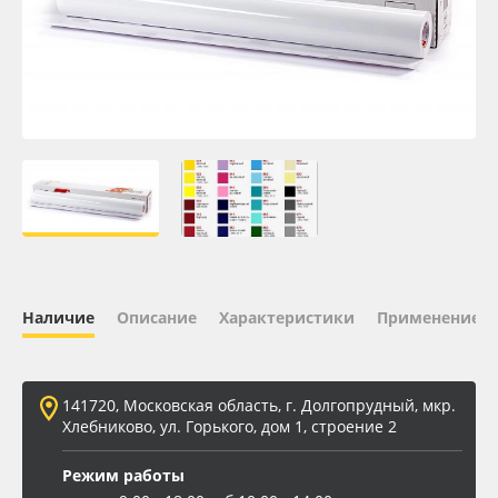
Oracal 641
Orajet 3640
Плёнка монтажная Oratape
ПЭТ листовой
ПЭТ бэклит
Наличие
Описание
Характеристики
Применение
Вспененный ПВХ
Баннер
141720, Московская область, г. Долгопрудный, мкр.
Хлебниково, ул. Горького, дом 1, строение 2
Заготовки для сувениров
Режим работы