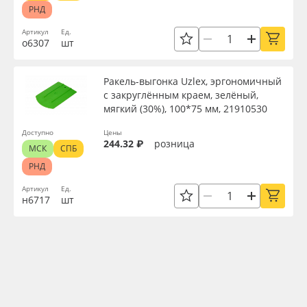
РНД
Артикул
Ед.
о6307
шт
Ракель-выгонка Uzlex, эргономичный
с закруглённым краем, зелёный,
мягкий (30%), 100*75 мм, 21910530
Доступно
Цены
244.32 ₽
розница
МСК
СПБ
РНД
Артикул
Ед.
н6717
шт