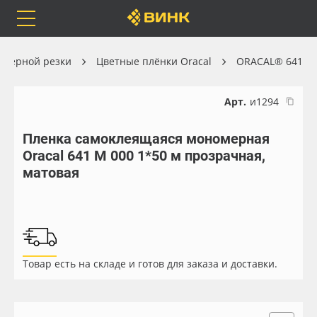
Orafol
Бренды
Доставка
оттерной резки
Цветные плёнки Oracal
ORACAL® 641
Арт.
и1294
Пленка самоклеящаяся мономерная
Каталог
Весь каталог
Oracal 641 M 000 1*50 м прозрачная,
матовая
Orafol
Рулонные материалы
Бренды
Самоклеящиеся плёнки
Доставка
Листовые материалы
Товар есть на складе и готов для заказа и доставки.
Оплата
Чернила