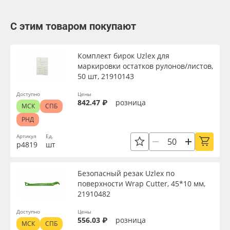
С этим товаром покупают
Комплект бирок Uzlex для
маркировки остатков рулонов/листов,
50 шт, 21910143
Доступно
Цены
842.47 ₽
розница
МСК
СПБ
РНД
Артикул
Ед.
р4819
шт
Безопасный резак Uzlex по
поверхности Wrap Cutter, 45*10 мм,
21910482
Доступно
Цены
556.03 ₽
розница
МСК
СПБ