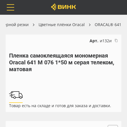
Orafol
Бренды
Доставка
оттерной резки
Цветные плёнки Oracal
ORACAL® 641
Арт.
и132и
Пленка самоклеящаяся мономерная
Каталог
Весь каталог
Oracal 641 M 076 1*50 м серая телеком,
матовая
Orafol
Рулонные материалы
Бренды
Самоклеящиеся плёнки
Доставка
Листовые материалы
Товар есть на складе и готов для заказа и доставки.
Оплата
Чернила