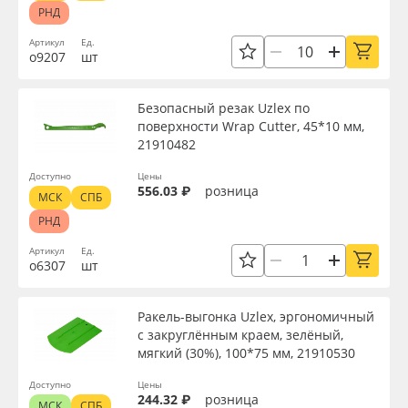
РНД
Артикул
Ед.
о9207
шт
Безопасный резак Uzlex по
поверхности Wrap Cutter, 45*10 мм,
21910482
Доступно
Цены
556.03 ₽
розница
МСК
СПБ
РНД
Артикул
Ед.
о6307
шт
Ракель-выгонка Uzlex, эргономичный
с закруглённым краем, зелёный,
мягкий (30%), 100*75 мм, 21910530
Доступно
Цены
244.32 ₽
розница
МСК
СПБ