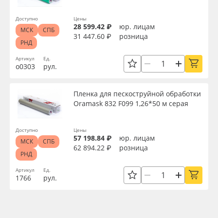
Сбросить фильтр
Доступно
Цены
28 599.42 ₽
юр. лицам
МСК
СПБ
31 447.60 ₽
розница
РНД
Артикул
Ед.
о0303
рул.
Пленка для пескоструйной обработки
Oramask 832 F099 1,26*50 м серая
Доступно
Цены
57 198.84 ₽
юр. лицам
МСК
СПБ
62 894.22 ₽
розница
РНД
Артикул
Ед.
1766
рул.