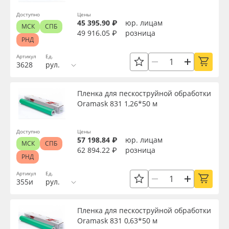
Страна происхождения
Oracal 641
Доступно
Цены
45 395.90 ₽
юр. лицам
МСК
СПБ
49 916.05 ₽
розница
Производитель
РНД
Orajet 3640
Артикул
Ед.
3628
рул.
Плёнка монтажная Oratape
Торговая марка
Пленка для пескоструйной обработки
ПЭТ листовой
Серия
Oramask 831 1,26*50 м
ПЭТ бэклит
Доступно
Цены
Назначение
57 198.84 ₽
юр. лицам
МСК
СПБ
Вспененный ПВХ
62 894.22 ₽
розница
РНД
Доступность
Артикул
Ед.
Баннер
355и
рул.
Заготовки для сувениров
Применить
Пленка для пескоструйной обработки
Oramask 831 0,63*50 м