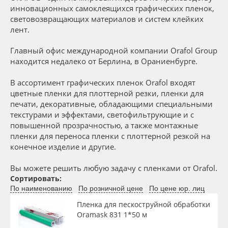
Сервис
Клей, скотчи и крепёж
инновационных самоклеящихся графических пленок,
Толщина, мкм
световозвращающих материалов и систем клейких
лент.
Инструкции
Мобильные конструкции и POS-материалы
Материал
Главный офис международной компании Orafol Group
Компания
Профильные системы
находится недалеко от Берлина, в Ораниенбурге.
Цвет
В ассортимент графических пленок Orafol входят
Контакты
Сублимация и термотрансфер
цветные пленки для плоттерной резки, пленки для
печати, декоративные, обладающими специальными
Клей
Блог
Светотехника
текстурами и эффектами, светофильтрующие и с
повышенной прозрачностью, а также монтажные
пленки для переноса пленки с плоттерной резкой на
Цвет клея
Поставщикам
Инженерные пластики
конечное изделие и другие.
Избранное
Упаковочные материалы
Вы можете решить любую задачу с пленками от Orafol.
Текстура
Сортировать:
По наименованию
По розничной цене
По цене юр. лиц
Оборудование и инструмент
8 800 550 7888
Упаковка
Пленка для пескоструйной обработки
Москва
Oramask 831 1*50 м
Новинки ассортимента