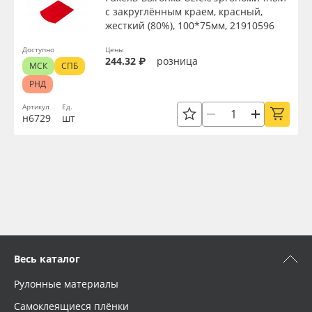
с закруглённым краем, красный,
жесткий (80%), 100*75мм, 21910596
Доступно
Цены
244.32 ₽
розница
МСК
СПБ
РНД
Артикул
Ед.
н6729
шт
Весь каталог
Рулонные материалы
Самоклеящиеся плёнки