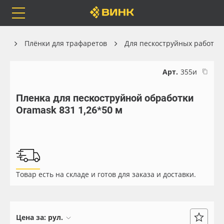
Orafol
Бренды
Доставка
ки
Плёнки для трафаретов
Для пескоструйных работ
Арт.
355и
Пленка для пескоструйной обработки
Каталог
Весь каталог
Oramask 831 1,26*50 м
Orafol
Рулонные материалы
Бренды
Самоклеящиеся плёнки
Товар есть на складе и готов для заказа и доставки.
Доставка
Листовые материалы
Оплата
Чернила
Цена за:
рул.