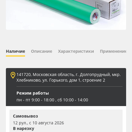
Oracal 641
Orajet 3640
Плёнка монтажная Oratape
Наличие
Описание
Характеристики
Применение
ПЭТ листовой
ПЭТ бэклит
141720, Московская область, г. Долгопрудный, мкр.
Хлебниково, ул. Горького, дом 1, строение 2
Вспененный ПВХ
Режим работы
пн - пт 9:00 - 18:00 , сб 10:00 - 14:00
Баннер
Самовывоз
Заготовки для сувениров
12 рул., с 10 августа 2026
В нарезку