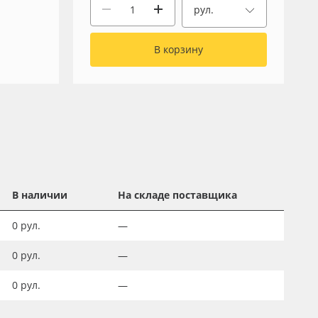
рул.
В корзину
В наличии
На складе поставщика
0
рул.
—
0
рул.
—
0
рул.
—