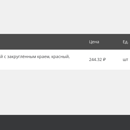
Цена
Ед.
й с закруглённым краем, красный,
244.32 ₽
шт