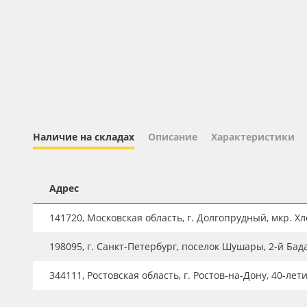
Профильные системы
Сублимация и термотрансфер
Светотехника
Инженерные пластики
Упаковочные материалы
Оборудование и инструмент
Наличие на складах
Описание
Характеристики
Новинки ассортимента
Oracal 641
Адрес
Orajet 3640
141720, Московская область, г. Долгопрудный, мкр. Хле
Плёнка монтажная Oratape
198095, г. Санкт-Петербург, поселок Шушары, 2-й Бад
ПЭТ листовой
ПЭТ бэклит
344111, Ростовская область, г. Ростов-на-Дону, 40-лет
Вспененный ПВХ