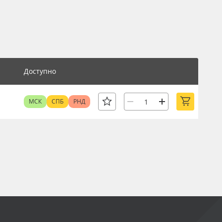
Доступно
МСК
СПБ
РНД