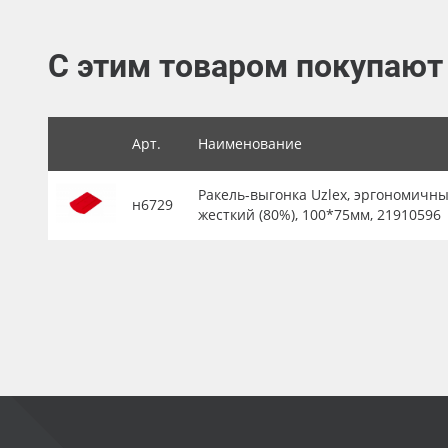
Баннер
С этим товаром покупают
Заготовки для сувениров
Арт.
Наименование
Ракель-выгонка Uzlex, эргономичны
н6729
жесткий (80%), 100*75мм, 21910596