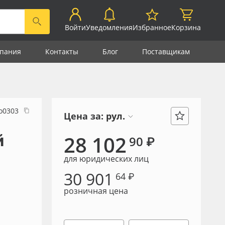
Войти
Уведомления
Избранное
Корзина
пания
Контакты
Блог
Поставщикам
о0303
Цена за:
рул.
й
28 102
90 ₽
для юридических лиц
30 901
64 ₽
розничная цена