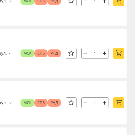
рул.
МСК
СПБ
РНД
рул.
МСК
СПБ
РНД
рул.
МСК
СПБ
РНД