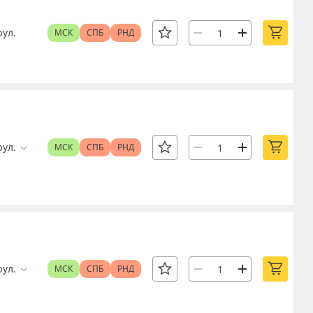
рул.
МСК
СПБ
РНД
рул.
МСК
СПБ
РНД
рул.
МСК
СПБ
РНД