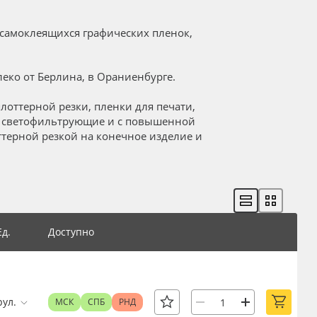
самоклеящихся графических пленок,
еко от Берлина, в Ораниенбурге.
лоттерной резки, пленки для печати,
, светофильтрующие и с повышенной
ттерной резкой на конечное изделие и
Ед.
Доступно
рул.
МСК
СПБ
РНД