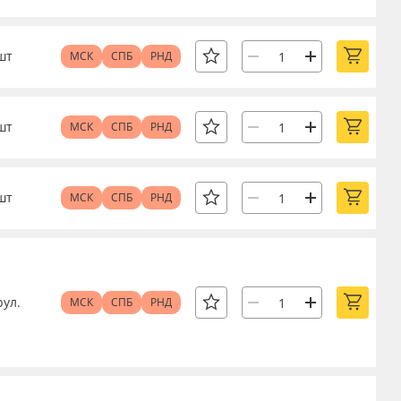
шт
МСК
СПБ
РНД
шт
МСК
СПБ
РНД
шт
МСК
СПБ
РНД
рул.
МСК
СПБ
РНД