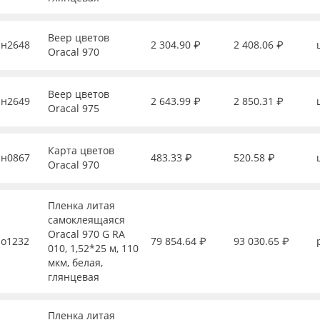
Веер цветов
н2648
2 304.90 ₽
2 408.06 ₽
Oracal 970
Веер цветов
н2649
2 643.99 ₽
2 850.31 ₽
Oracal 975
Карта цветов
н0867
483.33 ₽
520.58 ₽
Oracal 970
Пленка литая
самоклеящаяся
Oracal 970 G RA
о1232
79 854.64 ₽
93 030.65 ₽
010, 1,52*25 м, 110
мкм, белая,
глянцевая
Пленка литая