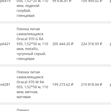
р6419
056, 1,52*25 м, 110
99 636.81 ₽
109 909.02 ₽
мкм, ледяной
голубой,
глянцевая
Пленка литая
самоклеящаяся
Oracal 970 G RA
р6421
935, 1,52*50 м, 110
205 444.20 ₽
224 318.93 ₽
мкм, metallic,
чугунный серый,
глянцевая
Пленка литая
самоклеящаяся
Oracal 970 M RA
н4281
199 273.62 ₽
219 818.04 ₽
055, 1,52*50 м, 110
мкм, мятная,
матовая
Пленка