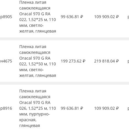
Пленка литая
самоклеящаяся
Oracal 970 G RA
р8905
99 636.81 ₽
109 909.02 ₽
022, 1,52*25 м, 110
мкм, светло-
желтая, глянцевая
Пленка литая
самоклеящаяся
Oracal 970 G RA
н4675
199 273.62 ₽
219 818.04 ₽
022, 1,52*50 м, 110
мкм, светло-
желтая, глянцевая
Пленка литая
самоклеящаяся
Oracal 970 G RA
р8916
026, 1,52*25 м, 110
99 636.81 ₽
109 909.02 ₽
мкм, пурпурно-
красная,
глянцевая