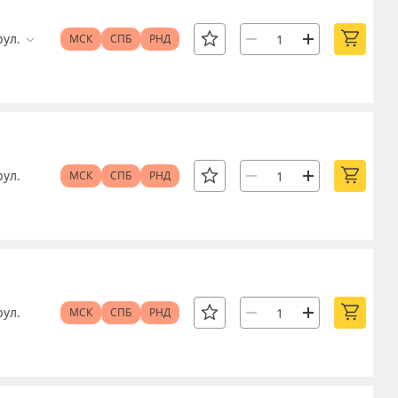
рул.
МСК
СПБ
РНД
рул.
МСК
СПБ
РНД
рул.
МСК
СПБ
РНД