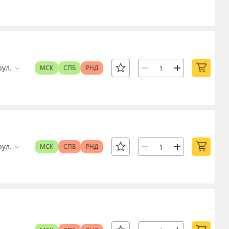
рул.
МСК
СПБ
РНД
рул.
МСК
СПБ
РНД