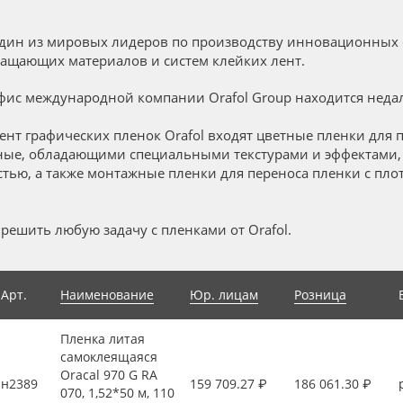
один из мировых лидеров по производству инновационных 
ащающих материалов и систем клейких лент.
ис международной компании Orafol Group находится недал
ент графических пленок Orafol входят цветные пленки для п
ные, обладающими специальными текстурами и эффектами
тью, а также монтажные пленки для переноса пленки с пло
решить любую задачу с пленками от Orafol.
Арт.
Наименование
Юр. лицам
Розница
Пленка литая
самоклеящаяся
Oracal 970 G RA
н2389
159 709.27 ₽
186 061.30 ₽
070, 1,52*50 м, 110