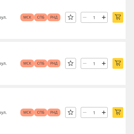
рул.
МСК
СПБ
РНД
рул.
МСК
СПБ
РНД
рул.
МСК
СПБ
РНД