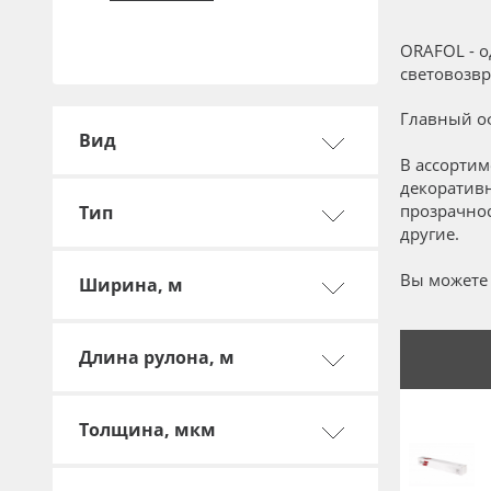
Профильные системы
Сублимация и термотрансфер
ORAFOL - 
световозвр
Светотехника
Главный оф
Инженерные пластики
Вид
Упаковочные материалы
В ассортим
декоратив
Оборудование и инструмент
прозрачнос
Тип
другие.
Новинки ассортимента
Oracal 641
Вы можете 
Ширина, м
Orajet 3640
Длина рулона, м
Плёнка монтажная Oratape
ПЭТ листовой
Толщина, мкм
ПЭТ бэклит
Вспененный ПВХ