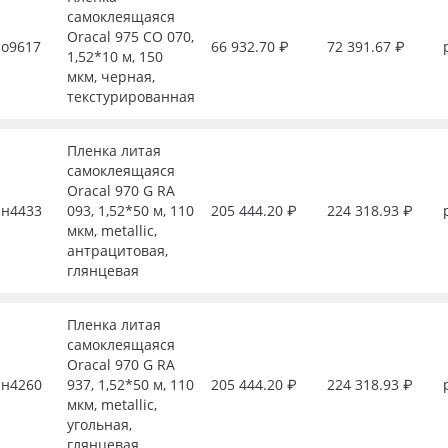
самоклеящаяся
Oracal 975 CO 070,
о9617
66 932.70 ₽
72 391.67 ₽
1,52*10 м, 150
мкм, черная,
текстурированная
Пленка литая
самоклеящаяся
Oracal 970 G RA
н4433
093, 1,52*50 м, 110
205 444.20 ₽
224 318.93 ₽
мкм, metallic,
антрацитовая,
глянцевая
Пленка литая
самоклеящаяся
Oracal 970 G RA
н4260
937, 1,52*50 м, 110
205 444.20 ₽
224 318.93 ₽
мкм, metallic,
угольная,
глянцевая