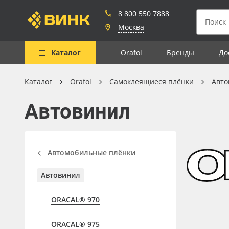
8 800 550 7888
Москва
Каталог
Orafol
Бренды
До
Каталог
Orafol
Самоклеящиеся плёнки
Авто
Весь каталог
Автовинил
Рулонные материалы
Самоклеящиеся плёнки
Листовые материалы
Автомобильные плёнки
Чернила
Автовинил
Клей, скотчи и крепёж
ORACAL® 970
Мобильные конструкции и
POS-материалы
ORACAL® 975