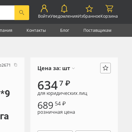
Войти
Уведомления
Избранное
Корзина
пания
Контакты
Блог
Поставщикам
р2671
Цена за:
шт
634
7 ₽
м*9
для юридических лиц
689
54 ₽
розничная цена
га