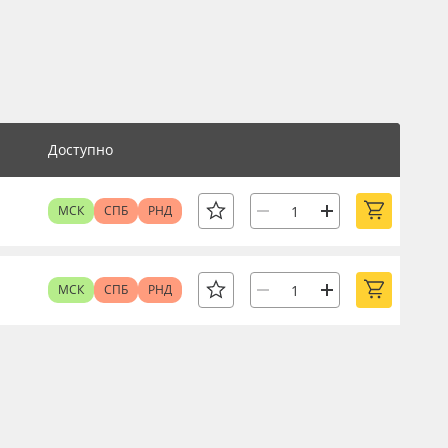
Доступно
МСК
СПБ
РНД
МСК
СПБ
РНД