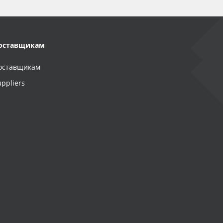
оставщикам
оставщикам
uppliers