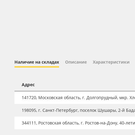
Профильные системы
Сублимация и термотрансфер
Светотехника
Инженерные пластики
Упаковочные материалы
Оборудование и инструмент
Наличие на складах
Описание
Характеристики
Новинки ассортимента
Oracal 641
Адрес
Orajet 3640
141720, Московская область, г. Долгопрудный, мкр. Хле
Плёнка монтажная Oratape
ПЭТ листовой
198095, г. Санкт-Петербург, поселок Шушары, 2-й Бад
ПЭТ бэклит
344111, Ростовская область, г. Ростов-на-Дону, 40-лет
Вспененный ПВХ