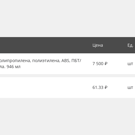
Цена
Ед.
липропилена, полиэтилена, ABS, ПБТ/
7 500 ₽
шт
ла. 946 мл
61.33 ₽
шт