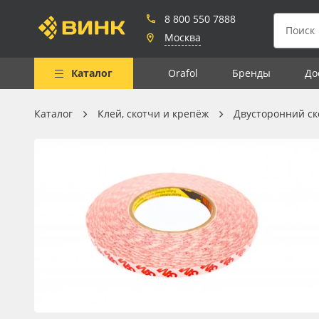
8 800 550 7888
Москва
Каталог
Orafol
Бренды
До
Каталог
Клей, скотчи и крепёж
Двусторонний ск
Весь каталог
Рулонные материалы
Самоклеящиеся плёнки
Листовые материалы
Чернила
Клей, скотчи и крепёж
Мобильные конструкции и
POS-материалы