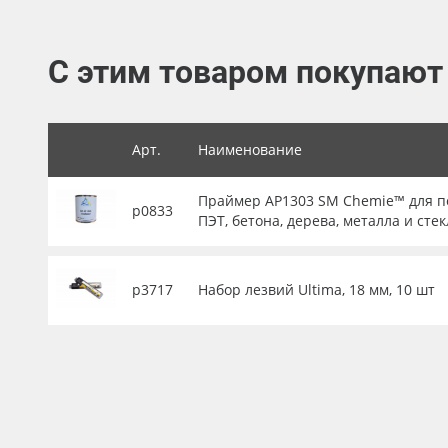
Баннер
Заготовки для сувениров
С этим товаром покупают
Арт.
Наименование
Праймер AP1303 SM Chemie™ для по
р0833
ПЭТ, бетона, дерева, металла и стек
р3717
Набор лезвий Ultima, 18 мм, 10 шт