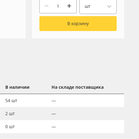
шт
В корзину
В наличии
На складе поставщика
54
шт
—
2
шт
—
0
шт
—