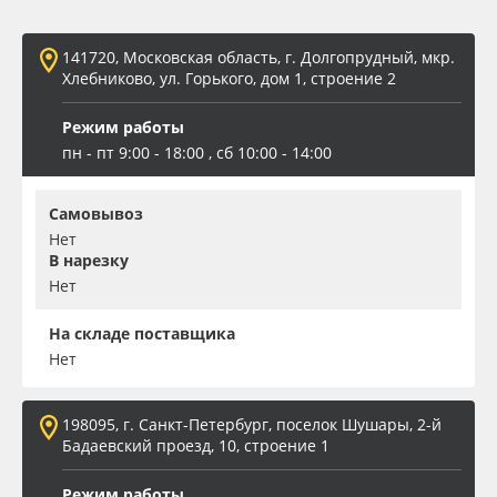
Oracal 641
141720, Московская область, г. Долгопрудный, мкр.
Хлебниково, ул. Горького, дом 1, строение 2
Orajet 3640
Режим работы
Плёнка монтажная Oratape
пн - пт 9:00 - 18:00 , сб 10:00 - 14:00
ПЭТ листовой
Самовывоз
Нет
В нарезку
ПЭТ бэклит
Нет
Вспененный ПВХ
На складе поставщика
Нет
Баннер
198095, г. Санкт-Петербург, поселок Шушары, 2-й
Заготовки для сувениров
Бадаевский проезд, 10, строение 1
Режим работы