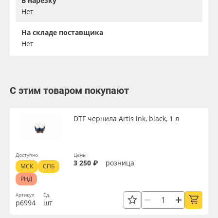
В нарезку
Нет
На складе поставщика
Нет
С этим товаром покупают
DTF чернила Artis ink, black, 1 л
Доступно
Цены
3 250 ₽
розница
МСК
СПБ
РНД
Артикул
Ед.
р6994
шт