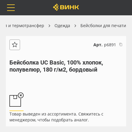
Orafol
Бренды
Доставка
ция и термотрансфер
Одежда
Бейсболки для печати
Арт.
р6891
Каталог
Весь каталог
Бейсболка UC Basic, 100% хлопок,
полувелюр, 180 г/м2, бордовый
Orafol
Рулонные материалы
Бренды
Самоклеящиеся плёнки
Доставка
Листовые материалы
Товар выведен из ассортимента. Свяжитесь с
Оплата
Чернила
менеджером, чтобы подобрать аналог.