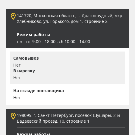
Oracal 641
141720, Московская область, г. Долгопрудный, мкр.
Хлебниково, ул. Горького, дом 1, строение 2
Orajet 3640
Режим работы
Плёнка монтажная Oratape
пн - пт 9:00 - 18:00 , сб 10:00 - 14:00
ПЭТ листовой
Самовывоз
Нет
В нарезку
ПЭТ бэклит
Нет
Вспененный ПВХ
На складе поставщика
Нет
Баннер
198095, г. Санкт-Петербург, поселок Шушары, 2-й
Заготовки для сувениров
Бадаевский проезд, 10, строение 1
Режим работы