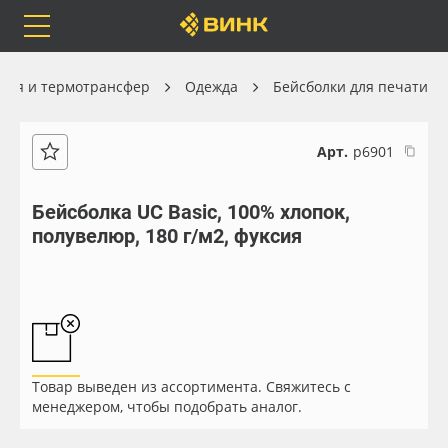
Orafol
Бренды
Доставка
ция и термотрансфер
Одежда
Бейсболки для печати
Арт.
р6901
Каталог
Весь каталог
Бейсболка UC Basic, 100% хлопок,
полувелюр, 180 г/м2, фуксия
Orafol
Рулонные материалы
Бренды
Самоклеящиеся плёнки
Доставка
Листовые материалы
Товар выведен из ассортимента. Свяжитесь с
Оплата
Чернила
менеджером, чтобы подобрать аналог.