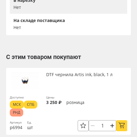
В нарезку
Нет
На складе поставщика
Нет
С этим товаром покупают
DTF чернила Artis ink, black, 1 л
Доступно
Цены
3 250 ₽
розница
МСК
СПБ
РНД
Артикул
Ед.
р6994
шт