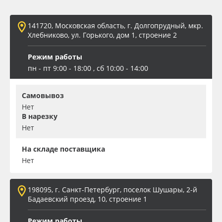
Oracal 641
141720, Московская область, г. Долгопрудный, мкр.
Хлебниково, ул. Горького, дом 1, строение 2
Orajet 3640
Режим работы
Плёнка монтажная Oratape
пн - пт 9:00 - 18:00 , сб 10:00 - 14:00
ПЭТ листовой
Самовывоз
Нет
В нарезку
ПЭТ бэклит
Нет
Вспененный ПВХ
На складе поставщика
Нет
Баннер
198095, г. Санкт-Петербург, поселок Шушары, 2-й
Заготовки для сувениров
Бадаевский проезд, 10, строение 1
Режим работы