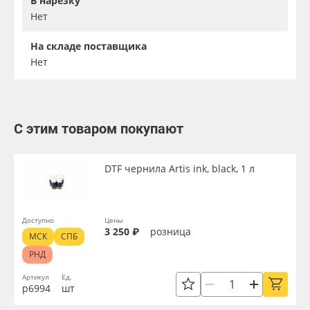
В нарезку
Нет
На складе поставщика
Нет
С этим товаром покупают
DTF чернила Artis ink, black, 1 л
Доступно
Цены
3 250 ₽
розница
МСК
СПБ
РНД
Артикул
Ед.
р6994
шт