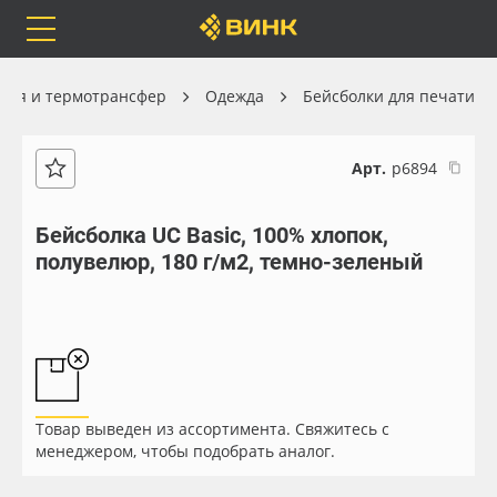
Orafol
Бренды
Доставка
ция и термотрансфер
Одежда
Бейсболки для печати
Арт.
р6894
Каталог
Весь каталог
Бейсболка UC Basic, 100% хлопок,
полувелюр, 180 г/м2, темно-зеленый
Orafol
Рулонные материалы
Бренды
Самоклеящиеся плёнки
Доставка
Листовые материалы
Товар выведен из ассортимента. Свяжитесь с
Оплата
Чернила
менеджером, чтобы подобрать аналог.