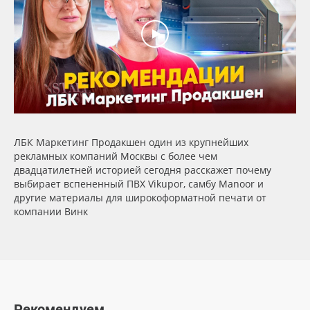
Сервис
Клей, скотчи и крепёж
Инструкции
Мобильные конструкции и POS-материалы
Компания
Профильные системы
Контакты
Сублимация и термотрансфер
ЛБК Маркетинг Продакшен один из крупнейших
Блог
Светотехника
рекламных компаний Москвы с более чем
двадцатилетней историей сегодня расскажет почему
выбирает вспененный ПВХ Vikupor, самбу Manoor и
Поставщикам
Инженерные пластики
другие материалы для широкоформатной печати от
компании Винк
Избранное
Упаковочные материалы
Оборудование и инструмент
8 800 550 7888
Москва
Новинки ассортимента
Рекомендуем