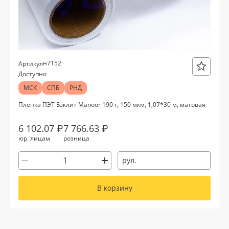
н7152
Артикул
Доступно
МСК
СПБ
РНД
Плёнка ПЭТ Бэклит Manoor 190 г, 150 мкм, 1,07*30 м, матовая
6 102.07 ₽
7 766.63 ₽
юр. лицам
розница
рул.
В корзину