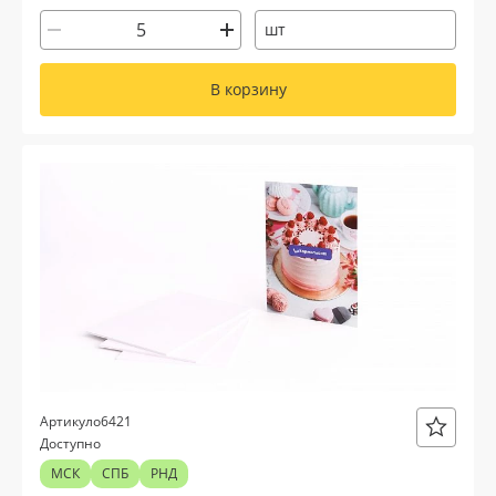
шт
В корзину
о6421
Артикул
Доступно
МСК
СПБ
РНД