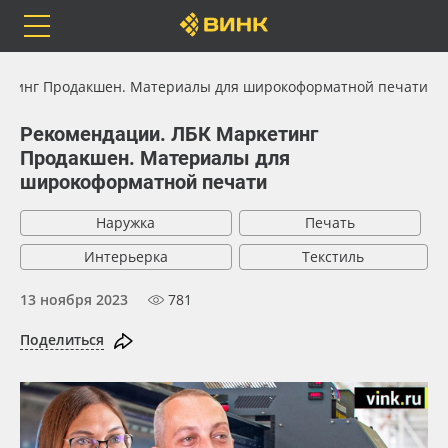
Orafol
Бренды
Доставка
етинг Продакшен. Материалы для широкоформатной печати
Рекомендации. ЛБК Маркетинг
Продакшен. Материалы для
широкоформатной печати
Каталог
Весь каталог
Наружка
Печать
Orafol
Рулонные материалы
Интерьерка
Текстиль
13 ноября 2023
781
Бренды
Самоклеящиеся плёнки
Поделиться
Доставка
Листовые материалы
Оплата
Чернила