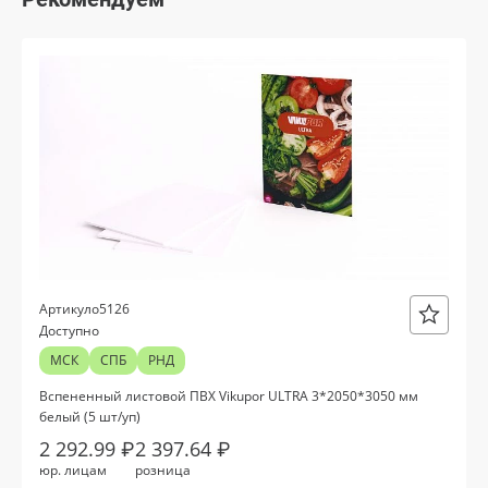
Oracal 641
Orajet 3640
Плёнка монтажная Oratape
ПЭТ листовой
ПЭТ бэклит
о5126
Артикул
Вспененный ПВХ
Доступно
МСК
СПБ
РНД
Баннер
Вспененный листовой ПВХ Vikupor ULTRA 3*2050*3050 мм
белый (5 шт/уп)
Заготовки для сувениров
2 292.99 ₽
2 397.64 ₽
юр. лицам
розница