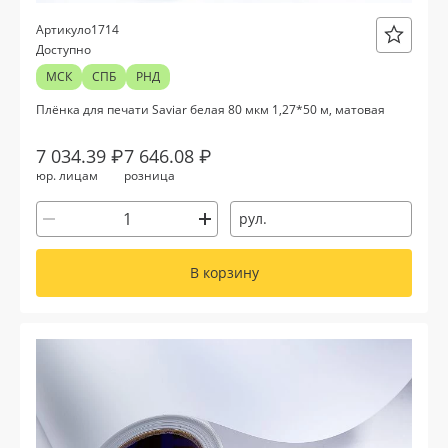
о1714
Артикул
Доступно
МСК
СПБ
РНД
Плёнка для печати Saviar белая 80 мкм 1,27*50 м, матовая
7 034.39 ₽
7 646.08 ₽
юр. лицам
розница
рул.
В корзину