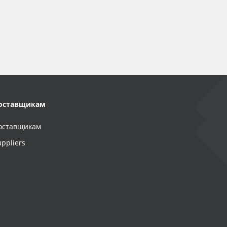
оставщикам
оставщикам
uppliers