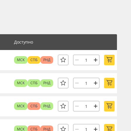
Доступно
МСК
СПБ
РНД
МСК
СПБ
РНД
МСК
СПБ
РНД
МСК
СПБ
РНД