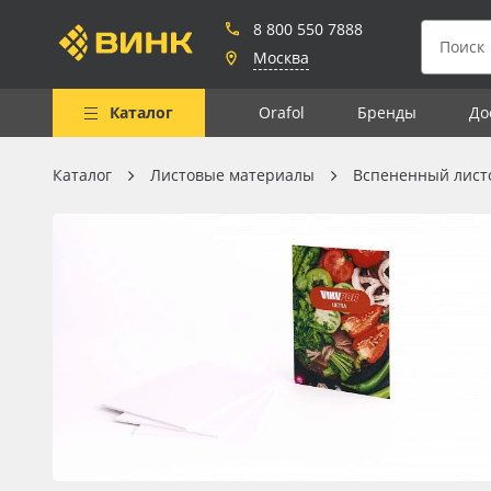
8 800 550 7888
Москва
Каталог
Orafol
Бренды
До
Каталог
Листовые материалы
Вспененный лист
Весь каталог
Рулонные материалы
Самоклеящиеся плёнки
Листовые материалы
Чернила
Клей, скотчи и крепёж
Мобильные конструкции и
POS-материалы