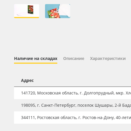
Профильные системы
Сублимация и термотрансфер
Светотехника
Инженерные пластики
Упаковочные материалы
Оборудование и инструмент
Наличие на складах
Описание
Характеристики
Новинки ассортимента
Oracal 641
Адрес
Orajet 3640
141720, Московская область, г. Долгопрудный, мкр. Хле
Плёнка монтажная Oratape
198095, г. Санкт-Петербург, поселок Шушары, 2-й Бад
ПЭТ листовой
ПЭТ бэклит
344111, Ростовская область, г. Ростов-на-Дону, 40-лет
Вспененный ПВХ