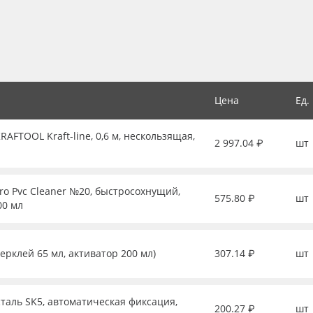
Цена
Ед.
FTOOL Kraft-line, 0,6 м, нескользящая,
2 997.04 ₽
шт
ro Pvc Cleaner №20, быстросохнущий,
575.80 ₽
шт
00 мл
перклей 65 мл, активатор 200 мл)
307.14 ₽
шт
таль SK5, автоматическая фиксация,
200.27 ₽
шт