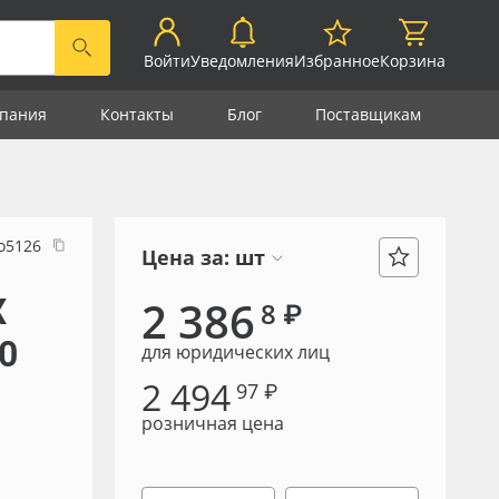
Войти
Уведомления
Избранное
Корзина
пания
Контакты
Блог
Поставщикам
о5126
Цена за:
шт
Х
2 386
8 ₽
0
для юридических лиц
2 494
97 ₽
розничная цена