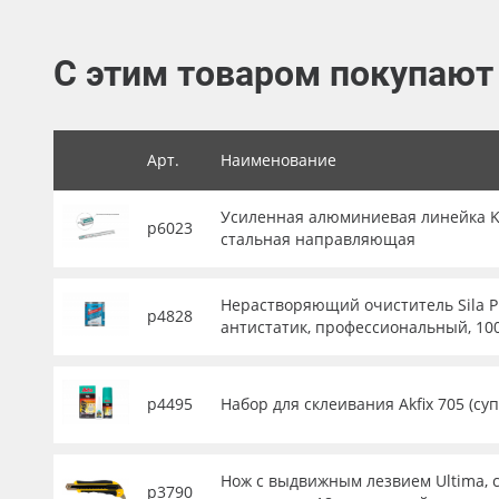
Баннер
С этим товаром покупают
Заготовки для сувениров
Арт.
Наименование
Усиленная алюминиевая линейка KRA
р6023
стальная направляющая
Нерастворяющий очиститель Sila P
р4828
антистатик, профессиональный, 10
р4495
Набор для склеивания Akfix 705 (су
Нож с выдвижным лезвием Ultima, с
р3790