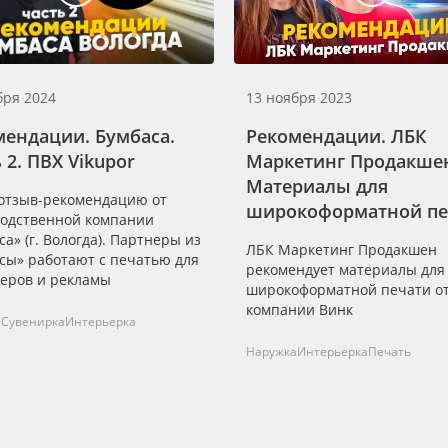
бря 2024
13 ноября 2023
мендации. Бумбаса.
Рекомендации. ЛБК
 2. ПВХ Vikupor
Маркетинг Продакше
Материалы для
отзыв-рекомендацию от
широкоформатной пе
одственной компании
са» (г. Вологда). Партнеры из
ЛБК Маркетинг Продакшен
сы» работают с печатью для
рекомендует материалы для
еров и рекламы
широкоформатной печати о
компании Винк
а
Сувенирка
Интерьерка
Наружка
Интерьерка
Печать