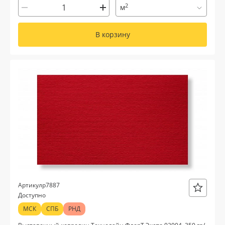
2
м
В корзину
р7887
Артикул
Доступно
МСК
СПБ
РНД