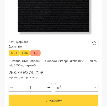
р7885
Артикул
Доступно
МСК
СПБ
РНД
Выставочный ковролин Технолайн ФлорТ Экспо 01019, 350 гр/
м2, 2*50 м, черный
263.79 ₽
273.21 ₽
юр. лицам
розница
2
м
В корзину