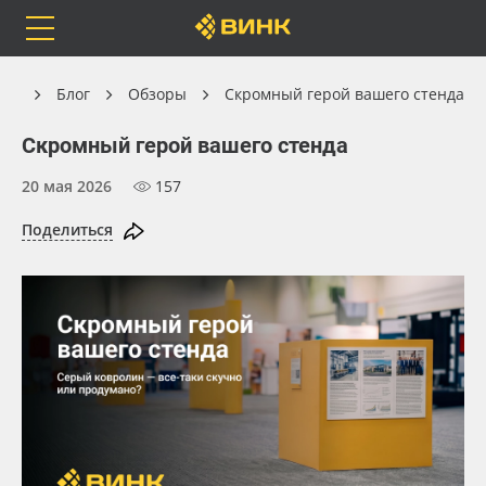
Orafol
Бренды
Доставка
ная
Блог
Обзоры
Скромный герой вашего стенда
Скромный герой вашего стенда
20 мая 2026
157
Каталог
Весь каталог
Поделиться
Orafol
Рулонные материалы
Бренды
Самоклеящиеся плёнки
Доставка
Листовые материалы
Оплата
Чернила