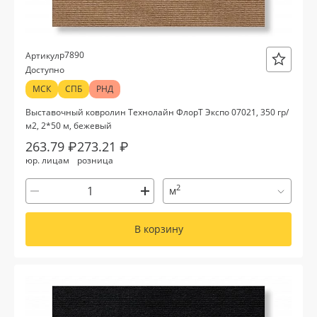
р7890
Артикул
Доступно
МСК
СПБ
РНД
Выставочный ковролин Технолайн ФлорТ Экспо 07021, 350 гр/
м2, 2*50 м, бежевый
263.79 ₽
273.21 ₽
юр. лицам
розница
2
м
В корзину