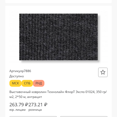
р7886
Артикул
Доступно
МСК
СПБ
РНД
Выставочный ковролин Технолайн ФлорТ Экспо 01024, 350 гр/
м2, 2*50 м, антрацит
263.79 ₽
273.21 ₽
юр. лицам
розница