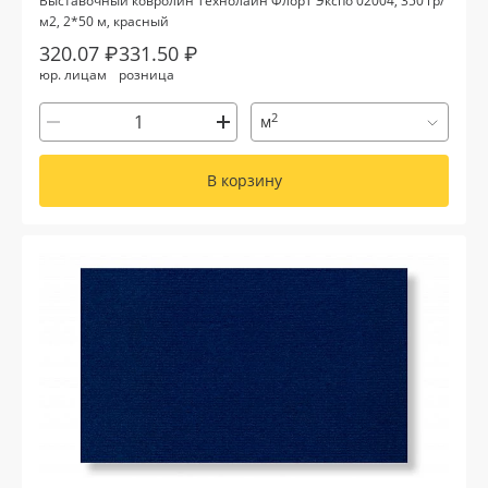
Выставочный ковролин Технолайн ФлорТ Экспо 02004, 350 гр/
м2, 2*50 м, красный
320.07 ₽
331.50 ₽
юр. лицам
розница
2
м
В корзину