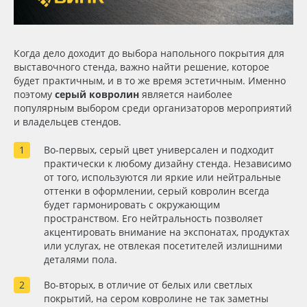
Сервис
Клей, скотчи и крепёж
Инструкции
Мобильные конструкции и POS-материалы
Когда дело доходит до выбора напольного покрытия для
выставочного стенда, важно найти решение, которое
Компания
Профильные системы
будет практичным, и в то же время эстетичным. Именно
поэтому
серый ковролин
является наиболее
популярным выбором среди организаторов мероприятий
Контакты
Сублимация и термотрансфер
и владельцев стендов.
Во-первых, серый цвет универсален и подходит
Блог
Светотехника
практически к любому дизайну стенда. Независимо
от того, используются ли яркие или нейтральные
Поставщикам
Инженерные пластики
оттенки в оформлении, серый ковролин всегда
будет гармонировать с окружающим
пространством. Его нейтральность позволяет
Избранное
Упаковочные материалы
акцентировать внимание на экспонатах, продуктах
или услугах, не отвлекая посетителей излишними
Оборудование и инструмент
8 800 550 7888
деталями пола.
Москва
Во-вторых, в отличие от белых или светлых
Новинки ассортимента
покрытий, на сером ковролине не так заметны