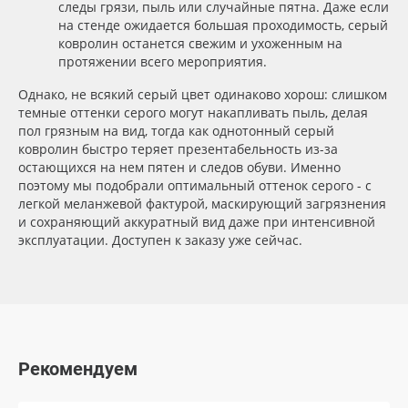
следы грязи, пыль или случайные пятна. Даже если
на стенде ожидается большая проходимость, серый
Oracal 641
ковролин останется свежим и ухоженным на
протяжении всего мероприятия.
Orajet 3640
Однако, не всякий серый цвет одинаково хорош: слишком
темные оттенки серого могут накапливать пыль, делая
Плёнка монтажная Oratape
пол грязным на вид, тогда как однотонный серый
ковролин быстро теряет презентабельность из-за
остающихся на нем пятен и следов обуви. Именно
ПЭТ листовой
поэтому мы подобрали оптимальный оттенок серого - с
легкой меланжевой фактурой, маскирующий загрязнения
ПЭТ бэклит
и сохраняющий аккуратный вид даже при интенсивной
эксплуатации. Доступен к заказу уже сейчас.
Вспененный ПВХ
Баннер
Заготовки для сувениров
Рекомендуем