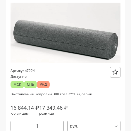
р7224
Артикул
Доступно
МСК
СПБ
РНД
Выставочный ковролин 300 г/м2 2*50 м, серый
16 844.14 ₽
17 349.46 ₽
юр. лицам
розница
рул.