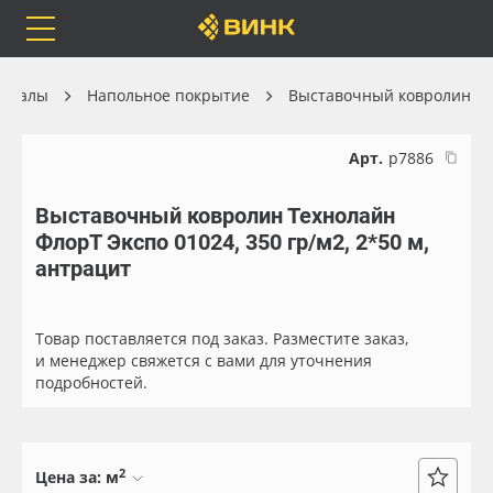
Orafol
Бренды
Доставка
ериалы
Напольное покрытие
Выставочный ковролин
Арт.
р7886
Выставочный ковролин Технолайн
Каталог
Весь каталог
ФлорТ Экспо 01024, 350 гр/м2, 2*50 м,
антрацит
Orafol
Рулонные материалы
Бренды
Самоклеящиеся плёнки
Товар поставляется под заказ. Разместите заказ,
и менеджер свяжется с вами для уточнения
подробностей.
Доставка
Листовые материалы
Оплата
Чернила
2
Цена за:
м