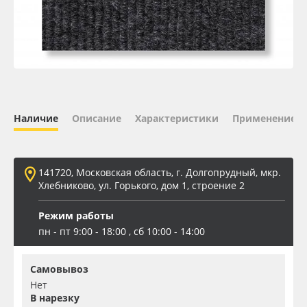
Oracal 641
Orajet 3640
Плёнка монтажная Oratape
Наличие
Описание
Характеристики
Применение
ПЭТ листовой
ПЭТ бэклит
141720, Московская область, г. Долгопрудный, мкр.
Хлебниково, ул. Горького, дом 1, строение 2
Вспененный ПВХ
Режим работы
пн - пт 9:00 - 18:00 , сб 10:00 - 14:00
Баннер
Самовывоз
Заготовки для сувениров
Нет
В нарезку