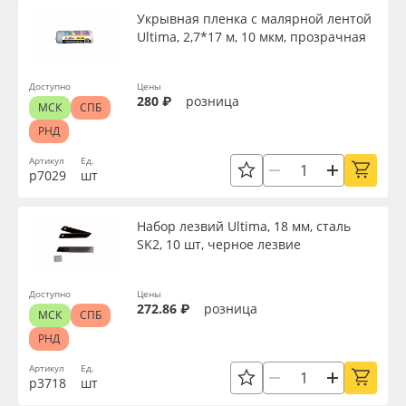
Укрывная пленка с малярной лентой
Ultima, 2,7*17 м, 10 мкм, прозрачная
Доступно
Цены
280 ₽
розница
МСК
СПБ
РНД
Артикул
Ед.
р7029
шт
Набор лезвий Ultima, 18 мм, сталь
SK2, 10 шт, черное лезвие
Доступно
Цены
272.86 ₽
розница
МСК
СПБ
РНД
Артикул
Ед.
р3718
шт