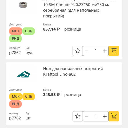
10 SM Chemie™, 0,23*50 мм*50 м,
серебряная (для напольных
покрытий)
Доступно
Цены
857.14 ₽
розница
МСК
СПБ
РНД
Артикул
Ед.
р7862
рул.
Нож для напольных покрытий
Kraftool Lino-a02
Доступно
Цены
345.53 ₽
розница
МСК
СПБ
РНД
Артикул
Ед.
р7762
шт