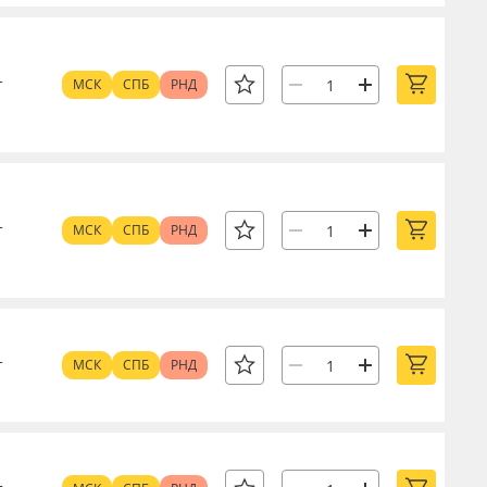
т
МСК
СПБ
РНД
т
МСК
СПБ
РНД
т
МСК
СПБ
РНД