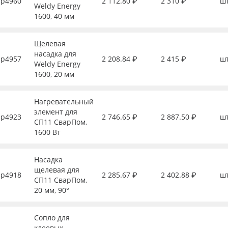
р4960
2 112.80 ₽
2 310 ₽
ш
Weldy Energy
1600, 40 мм
Щелевая
насадка для
р4957
2 208.84 ₽
2 415 ₽
ш
Weldy Energy
1600, 20 мм
Нагревательный
элемент для
р4923
2 746.65 ₽
2 887.50 ₽
ш
СП11 СварПом,
1600 Вт
Насадка
щелевая для
р4918
2 285.67 ₽
2 402.88 ₽
ш
СП11 СварПом,
20 мм, 90°
Сопло для
клеевых