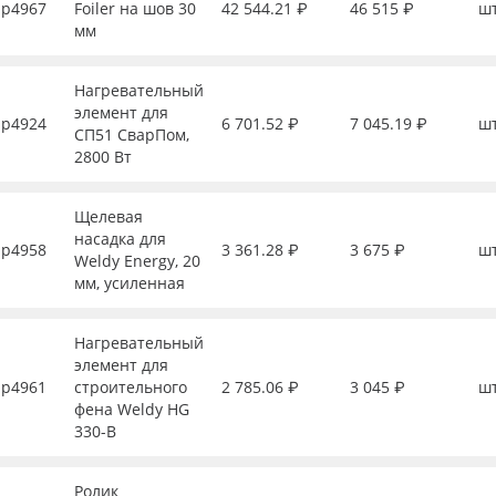
р4967
Foiler на шов 30
42 544.21 ₽
46 515 ₽
ш
мм
Нагревательный
элемент для
р4924
6 701.52 ₽
7 045.19 ₽
ш
СП51 СварПом,
2800 Вт
Щелевая
насадка для
р4958
3 361.28 ₽
3 675 ₽
ш
Weldy Energy, 20
мм, усиленная
Нагревательный
элемент для
р4961
строительного
2 785.06 ₽
3 045 ₽
ш
фена Weldy HG
330-B
Ролик