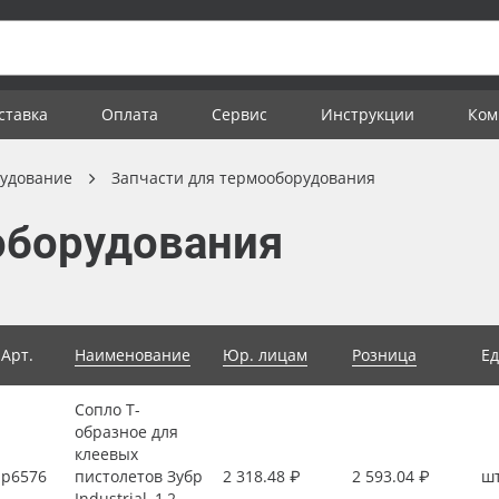
ставка
Оплата
Сервис
Инструкции
Ком
удование
Запчасти для термооборудования
оборудования
Арт.
Наименование
Юр. лицам
Розница
Ед
Сопло Т-
образное для
клеевых
р6576
пистолетов Зубр
2 318.48 ₽
2 593.04 ₽
ш
Industrial, 1,2