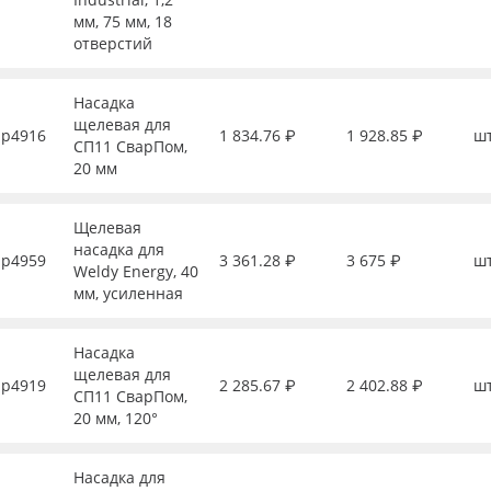
мм, 75 мм, 18
отверстий
Насадка
щелевая для
р4916
1 834.76 ₽
1 928.85 ₽
ш
СП11 СварПом,
20 мм
Щелевая
насадка для
р4959
3 361.28 ₽
3 675 ₽
ш
Weldy Energy, 40
мм, усиленная
Насадка
щелевая для
р4919
2 285.67 ₽
2 402.88 ₽
ш
СП11 СварПом,
20 мм, 120°
Насадка для