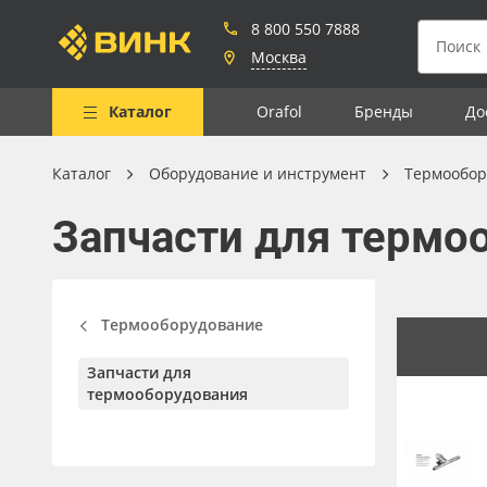
8 800 550 7888
Москва
Каталог
Orafol
Бренды
До
Каталог
Оборудование и инструмент
Термообор
Весь каталог
Запчасти для термо
Рулонные материалы
Самоклеящиеся плёнки
Листовые материалы
Термооборудование
Чернила
Запчасти для
Клей, скотчи и крепёж
термооборудования
Мобильные конструкции и
POS-материалы