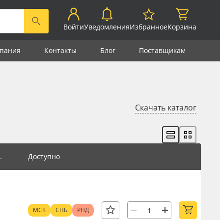
Войти
Уведомления
Избранное
Корзина
пания
Контакты
Блог
Поставщикам
Скачать каталог
.
Доступно
т
МСК
СПБ
РНД