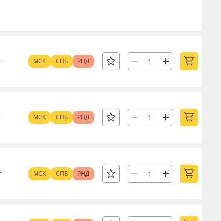
т
МСК
СПБ
РНД
т
МСК
СПБ
РНД
т
МСК
СПБ
РНД