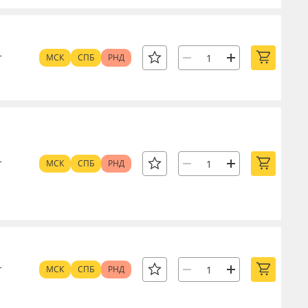
т
МСК
СПБ
РНД
т
МСК
СПБ
РНД
т
МСК
СПБ
РНД