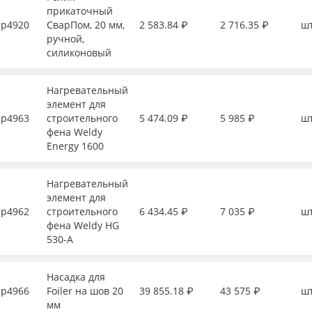
прикаточный
р4920
СварПом, 20 мм,
2 583.84 ₽
2 716.35 ₽
ш
ручной,
силиконовый
Нагревательный
элемент для
р4963
строительного
5 474.09 ₽
5 985 ₽
ш
фена Weldy
Energy 1600
Нагревательный
элемент для
р4962
строительного
6 434.45 ₽
7 035 ₽
ш
фена Weldy HG
530-A
Насадка для
р4966
Foiler на шов 20
39 855.18 ₽
43 575 ₽
ш
мм