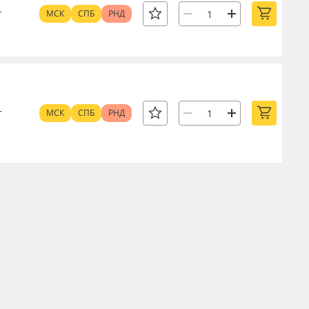
т
МСК
СПБ
РНД
т
МСК
СПБ
РНД