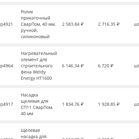
Ролик
прикаточный
р4921
СварПом, 40 мм,
2 583.84 ₽
2 716.35 ₽
ш
ручной,
силиконовый
Нагревательный
элемент для
р4964
строительного
6 146.34 ₽
6 720 ₽
ш
фена Weldy
Energy HT1600
Насадка
щелевая для
р4917
1 834.76 ₽
1 928.85 ₽
ш
СП11 СварПом,
40 мм
Щелевая
насадка для