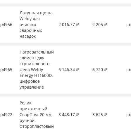
Латунная щетка
Weldy для
р4956
очистки
2 016.77 ₽
2 205 ₽
ш
сварочных
насадок
Нагревательный
элемент для
строительного
р4965
фена Weldy
6 146.34 ₽
6 720 ₽
ш
Energy HT1600D,
цифровое
управление
Ролик
прикаточный
р4922
СварПом, 20 мм,
3 448.17 ₽
3 625 ₽
ш
ручной,
фторопластовый