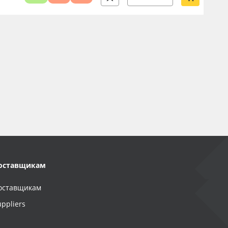
оставщикам
оставщикам
uppliers