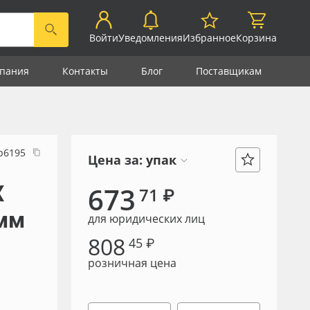
Войти
Уведомления
Избранное
Корзина
пания
Контакты
Блог
Поставщикам
р6195
Цена за:
упак
Х
673
71 ₽
 мм
для юридических лиц
808
45 ₽
розничная цена