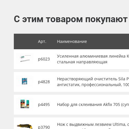
Баннер
С этим товаром покупают
Заготовки для сувениров
Арт.
Наименование
Усиленная алюминиевая линейка KRA
р6023
стальная направляющая
Нерастворяющий очиститель Sila P
р4828
антистатик, профессиональный, 10
р4495
Набор для склеивания Akfix 705 (су
Нож с выдвижным лезвием Ultima, с
р3790