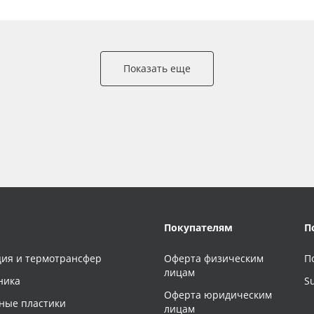
Показать еще
Покупателям
П
ия и термотрансфер
Оферта физическим
П
лицам
ника
S
Оферта юридическим
ные пластики
лицам