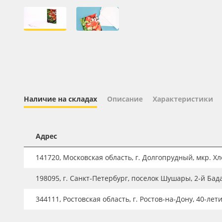
Профильные системы
Сублимация и термотрансфер
Светотехника
Инженерные пластики
Упаковочные материалы
Оборудование и инструмент
Наличие на складах
Описание
Характеристики
Новинки ассортимента
Oracal 641
Адрес
Orajet 3640
141720, Московская область, г. Долгопрудный, мкр. Хле
Плёнка монтажная Oratape
198095, г. Санкт-Петербург, поселок Шушары, 2-й Бад
ПЭТ листовой
ПЭТ бэклит
344111, Ростовская область, г. Ростов-на-Дону, 40-лет
Вспененный ПВХ