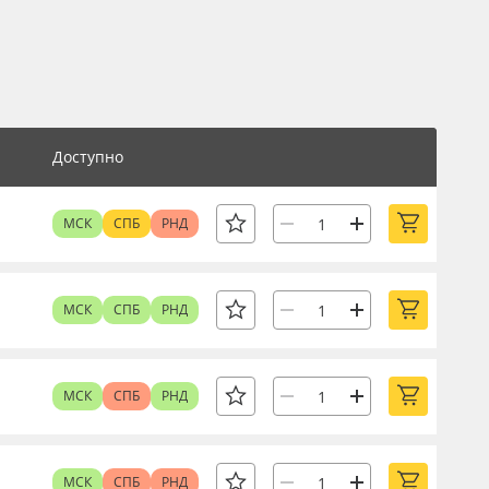
Доступно
МСК
СПБ
РНД
МСК
СПБ
РНД
МСК
СПБ
РНД
МСК
СПБ
РНД