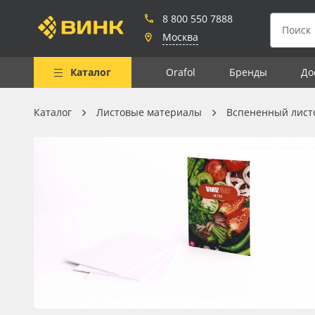
8 800 550 7888
Москва
Каталог
Orafol
Бренды
До
Каталог
Листовые материалы
Вспененный лист
Весь каталог
Рулонные материалы
Самоклеящиеся плёнки
Листовые материалы
Чернила
Клей, скотчи и крепёж
Мобильные конструкции и
POS-материалы