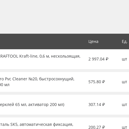
Цена
Ед.
FTOOL Kraft-line, 0,6 м, нескользящая,
2 997.04 ₽
шт
ro Pvc Cleaner №20, быстросохнущий,
575.80 ₽
шт
00 мл
перклей 65 мл, активатор 200 мл)
307.14 ₽
шт
таль SK5, автоматическая фиксация,
200.27 ₽
шт