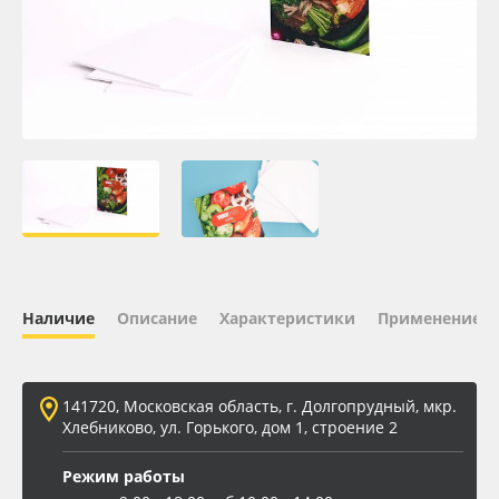
Oracal 641
Orajet 3640
Плёнка монтажная Oratape
ПЭТ листовой
ПЭТ бэклит
Наличие
Описание
Характеристики
Применение
Вспененный ПВХ
Баннер
141720, Московская область, г. Долгопрудный, мкр.
Хлебниково, ул. Горького, дом 1, строение 2
Заготовки для сувениров
Режим работы