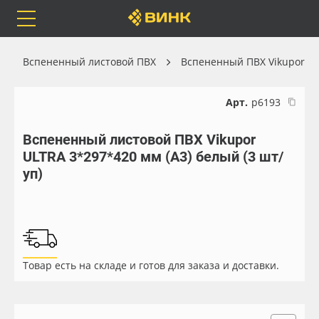
Orafol
Бренды
Доставка
Вспененный листовой ПВХ
Вспененный ПВХ Vikupor
Арт.
р6193
Вспененный листовой ПВХ Vikupor
Каталог
Весь каталог
ULTRA 3*297*420 мм (А3) белый (3 шт/
уп)
Orafol
Рулонные материалы
Бренды
Самоклеящиеся плёнки
Доставка
Листовые материалы
Товар есть на складе и готов для заказа и доставки.
Оплата
Чернила