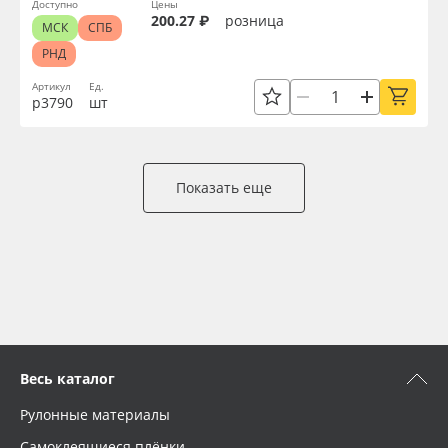
Доступно
Цены
200.27 ₽
розница
МСК
СПБ
РНД
Артикул
Ед.
р3790
шт
Показать еще
Весь каталог
Рулонные материалы
Самоклеящиеся плёнки