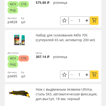
575.80 ₽
розница
МСК
СПБ
РНД
Артикул
Ед.
р4828
шт
Набор для склеивания Akfix 705
(суперклей 65 мл, активатор 200 мл)
Доступно
Цены
307.14 ₽
розница
МСК
СПБ
РНД
Артикул
Ед.
р4495
шт
Нож с выдвижным лезвием Ultima,
сталь SK5, автоматическая фиксация,
доп.выступ, 18 мм, черный