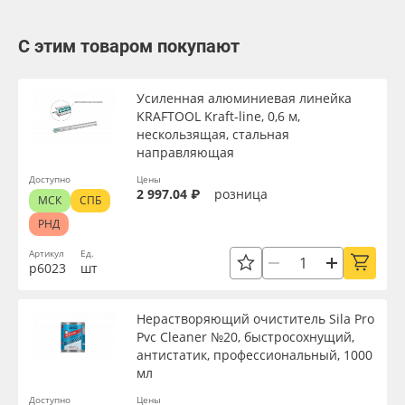
С этим товаром покупают
Усиленная алюминиевая линейка
KRAFTOOL Kraft-line, 0,6 м,
нескользящая, стальная
направляющая
Доступно
Цены
2 997.04 ₽
розница
МСК
СПБ
РНД
Артикул
Ед.
р6023
шт
Нерастворяющий очиститель Sila Pro
Pvc Cleaner №20, быстросохнущий,
антистатик, профессиональный, 1000
мл
Доступно
Цены