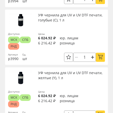
р3994
шт
Сервис
Клей, скотчи и крепёж
Тип печати
УФ чернила для UV и UV DTF печати,
Инструкции
Мобильные конструкции и POS-материалы
голубые (C), 1 л
Упаковка
Компания
Профильные системы
Доступно
Цены
Страна происхождения
6 024.92 ₽
юр. лицам
МСК
СПБ
Контакты
Сублимация и термотрансфер
6 216.42 ₽
розница
РНД
Доступность
Блог
Светотехника
Артикул
Ед.
р3990
шт
Поставщикам
Инженерные пластики
Применить
УФ чернила для UV и UV DTF печати,
желтые (Y), 1 л
Избранное
Упаковочные материалы
Сбросить фильтр
Доступно
Цены
Оборудование и инструмент
8 800 550 7888
6 024.92 ₽
юр. лицам
МСК
СПБ
6 216.42 ₽
розница
Москва
РНД
Новинки ассортимента
Артикул
Ед.