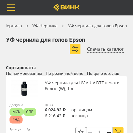
Orafol
Бренды
Доставка
УФ Чернила
Чернила
УФ Чернила
УФ чернила для голов Epson
УФ чернила для голов Epson
УФ чернила для голов Epson
Скачать каталог
Каталог
Весь каталог
Сортировать:
По наименованию
По розничной цене
По цене юр. лиц
Orafol
Рулонные материалы
Вид
УФ чернила для UV и UV DTF печати,
белые (W), 1 л
Бренды
Самоклеящиеся плёнки
Объём, л
Доставка
Листовые материалы
Доступно
Цены
6 024.92 ₽
юр. лицам
МСК
СПБ
6 216.42 ₽
розница
Цвет
РНД
Оплата
Чернила
Артикул
Ед.