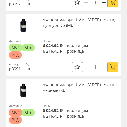
р3992
шт
Oracal 641
УФ чернила для UV и UV DTF печати,
Orajet 3640
пурпурные (M), 1 л
Плёнка монтажная Oratape
Доступно
Цены
6 024.92 ₽
юр. лицам
МСК
СПБ
6 216.42 ₽
розница
ПЭТ листовой
РНД
Артикул
Ед.
ПЭТ бэклит
р3991
шт
Вспененный ПВХ
УФ чернила для UV и UV DTF печати,
черные (K), 1 л
Баннер
Доступно
Цены
6 024.92 ₽
юр. лицам
Заготовки для сувениров
МСК
СПБ
6 216.42 ₽
розница
РНД