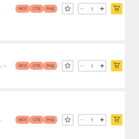
МСК
СПБ
РНД
.
МСК
СПБ
РНД
.
МСК
СПБ
РНД