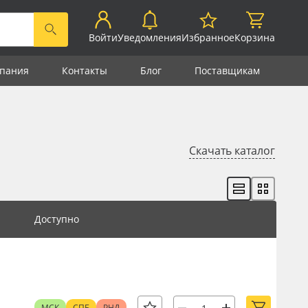
Войти
Уведомления
Избранное
Корзина
пания
Контакты
Блог
Поставщикам
Скачать каталог
Доступно
МСК
СПБ
РНД