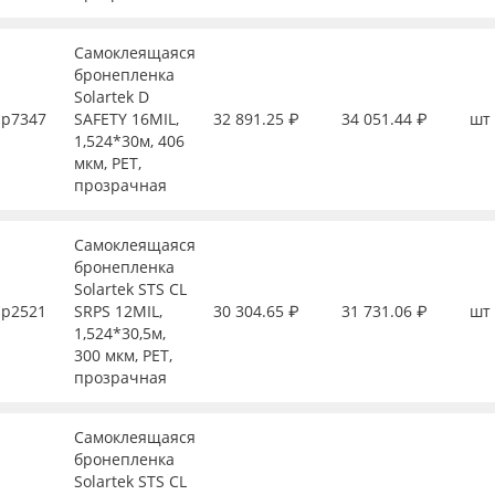
Самоклеящаяся
бронепленка
Solartek D
р7347
SAFETY 16MIL,
32 891.25 ₽
34 051.44 ₽
шт
1,524*30м, 406
мкм, PET,
прозрачная
Самоклеящаяся
бронепленка
Solartek STS CL
р2521
SRPS 12MIL,
30 304.65 ₽
31 731.06 ₽
шт
1,524*30,5м,
300 мкм, PET,
прозрачная
Самоклеящаяся
бронепленка
Solartek STS CL