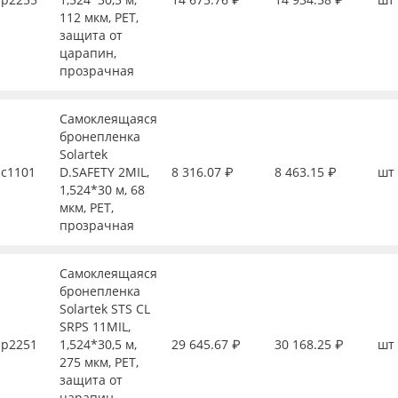
112 мкм, PET,
защита от
царапин,
прозрачная
Самоклеящаяся
бронепленка
Solartek
с1101
D.SAFETY 2MIL,
8 316.07 ₽
8 463.15 ₽
шт
1,524*30 м, 68
мкм, PET,
прозрачная
Самоклеящаяся
бронепленка
Solartek STS CL
SRPS 11MIL,
р2251
1,524*30,5 м,
29 645.67 ₽
30 168.25 ₽
шт
275 мкм, PET,
защита от
царапин,