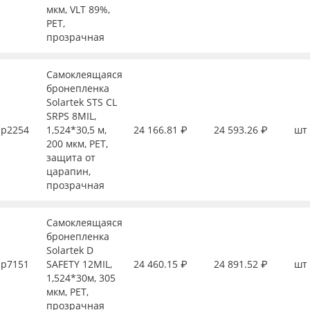
мкм, VLT 89%,
PET,
прозрачная
Самоклеящаяся
бронепленка
Solartek STS CL
SRPS 8MIL,
р2254
1,524*30,5 м,
24 166.81 ₽
24 593.26 ₽
шт
200 мкм, PET,
защита от
царапин,
прозрачная
Самоклеящаяся
бронепленка
Solartek D
р7151
SAFETY 12MIL,
24 460.15 ₽
24 891.52 ₽
шт
1,524*30м, 305
мкм, PET,
прозрачная