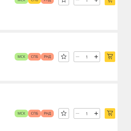
МСК
СПБ
РНД
МСК
СПБ
РНД