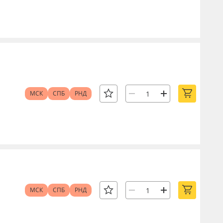
МСК
СПБ
РНД
МСК
СПБ
РНД