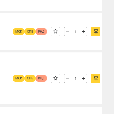
МСК
СПБ
РНД
МСК
СПБ
РНД