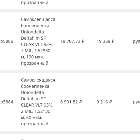
прозрачный
Самоклеящаяся
бронепленка
Uniondelta
Deltafilm SF
р5886
18 707.73 ₽
19 368 ₽
рул
CLEAR VLT 92%,
7 MIL, 1,52*30
м, 190 мкм,
прозрачный
Самоклеящаяся
бронепленка
Uniondelta
Deltafilm SF
р5884
8 901.82 ₽
9 216 ₽
рул
CLEAR VLT 93%,
2 MIL, 1,52*30
м, 60 мкм,
прозрачный