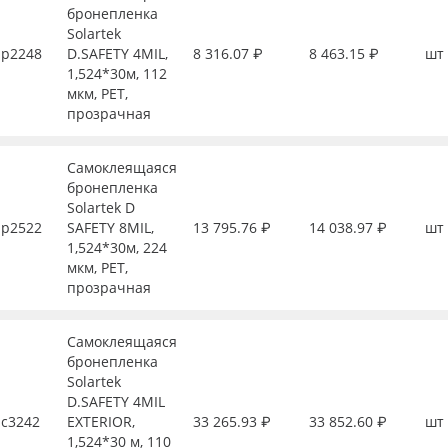
бронепленка
Solartek
р2248
D.SAFETY 4MIL,
8 316.07 ₽
8 463.15 ₽
шт
1,524*30м, 112
мкм, PET,
прозрачная
Самоклеящаяся
бронепленка
Solartek D
р2522
SAFETY 8MIL,
13 795.76 ₽
14 038.97 ₽
шт
1,524*30м, 224
мкм, PET,
прозрачная
Самоклеящаяся
бронепленка
Solartek
D.SAFETY 4MIL
с3242
EXTERIOR,
33 265.93 ₽
33 852.60 ₽
шт
1,524*30 м, 110