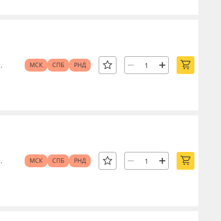
.
МСК
СПБ
РНД
.
МСК
СПБ
РНД