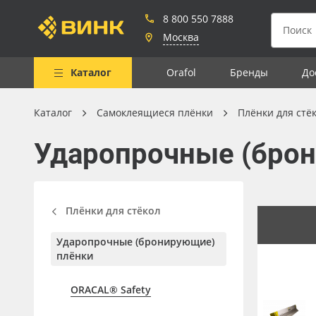
8 800 550 7888
Москва
Каталог
Orafol
Бренды
До
Каталог
Самоклеящиеся плёнки
Плёнки для стё
Весь каталог
Ударопрочные (бро
Рулонные материалы
Самоклеящиеся плёнки
Листовые материалы
Плёнки для стёкол
Чернила
Ударопрочные (бронирующие)
Клей, скотчи и крепёж
плёнки
Мобильные конструкции и
ORACAL® Safety
POS-материалы