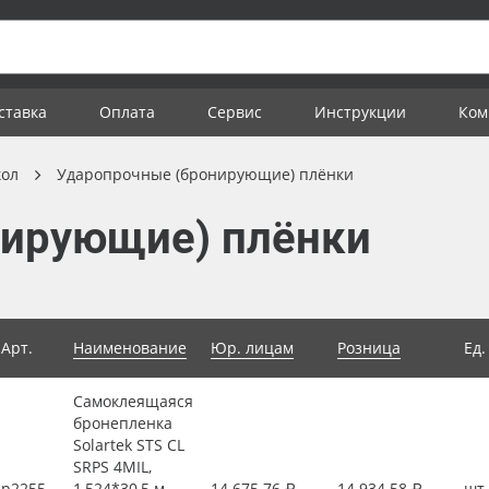
ставка
Оплата
Сервис
Инструкции
Ком
кол
Ударопрочные (бронирующие) плёнки
нирующие) плёнки
Арт.
Наименование
Юр. лицам
Розница
Ед.
Самоклеящаяся
бронепленка
Solartek STS CL
SRPS 4MIL,
р2255
1,524*30,5 м,
14 675.76 ₽
14 934.58 ₽
шт