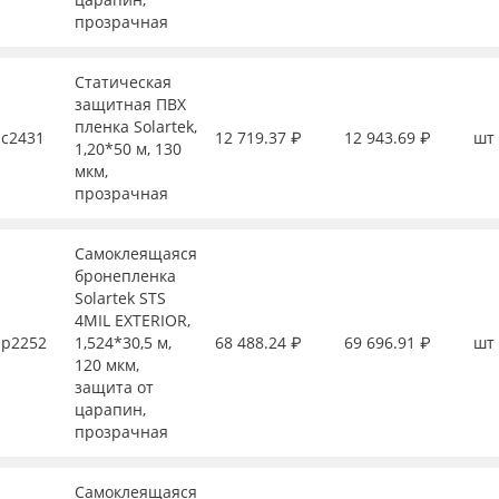
прозрачная
Статическая
защитная ПВХ
пленка Solartek,
с2431
12 719.37 ₽
12 943.69 ₽
шт
1,20*50 м, 130
мкм,
прозрачная
Самоклеящаяся
бронепленка
Solartek STS
4MIL EXTERIOR,
р2252
1,524*30,5 м,
68 488.24 ₽
69 696.91 ₽
шт
120 мкм,
защита от
царапин,
прозрачная
Самоклеящаяся