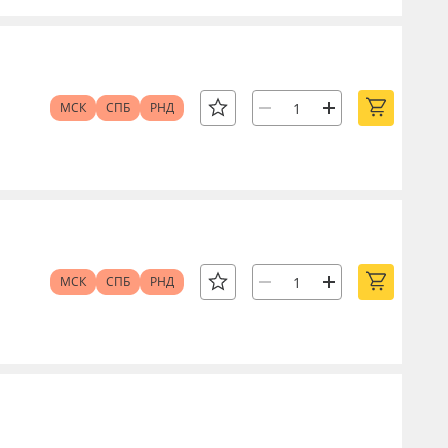
МСК
СПБ
РНД
МСК
СПБ
РНД