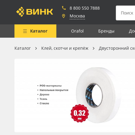
8 800 550 7888
Москва
Каталог
Orafol
Бренды
До
Каталог
Клей, скотчи и крепёж
Двусторонний ск
Весь каталог
Рулонные материалы
Самоклеящиеся плёнки
Листовые материалы
Чернила
Клей, скотчи и крепёж
Мобильные конструкции и
POS-материалы