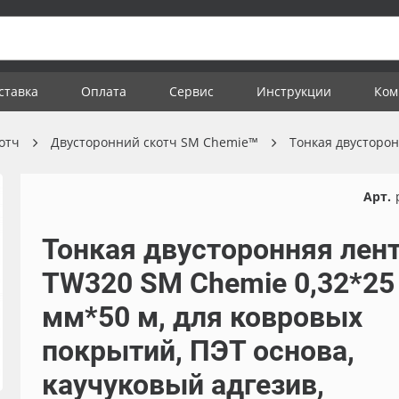
ставка
Оплата
Сервис
Инструкции
Ком
отч
Двусторонний скотч SM Chemie™
Тонкая двусторо
Арт.
Тонкая двусторонняя лен
TW320 SM Chemie 0,32*25
мм*50 м, для ковровых
покрытий, ПЭТ основа,
каучуковый адгезив,