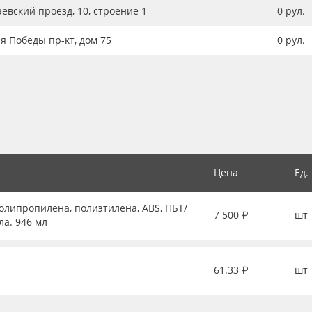
аевский проезд, 10, строение 1
0
рул.
ия Победы пр-кт, дом 75
0
рул.
Цена
Ед.
липропилена, полиэтилена, ABS, ПБТ/
7 500 ₽
шт
ла. 946 мл
61.33 ₽
шт