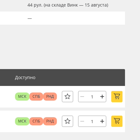
44
рул.
(на складе Винк — 15 августа)
—
Доступно
МСК
СПБ
РНД
МСК
СПБ
РНД