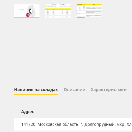
Профильные системы
Сублимация и термотрансфер
Светотехника
Инженерные пластики
Упаковочные материалы
Оборудование и инструмент
Новинки ассортимента
Oracal 641
Orajet 3640
Наличие на складах
Описание
Характеристики
Плёнка монтажная Oratape
ПЭТ листовой
Адрес
ПЭТ бэклит
141720, Московская область, г. Долгопрудный, мкр. Хле
Вспененный ПВХ