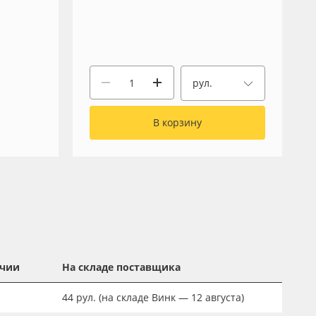
рул.
В корзину
ичии
На складе поставщика
44
рул.
(на складе Винк — 12 августа)