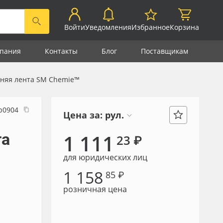
Войти
Уведомления
Избранное
Корзина
пания
Контакты
Блог
Поставщикам
нняя лента SM Chemie™
р0904
Цена за:
рул.
та
1 111
23 ₽
для юридических лиц
1 158
85 ₽
розничная цена