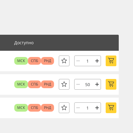
Доступно
МСК
СПБ
РНД
МСК
СПБ
РНД
МСК
СПБ
РНД