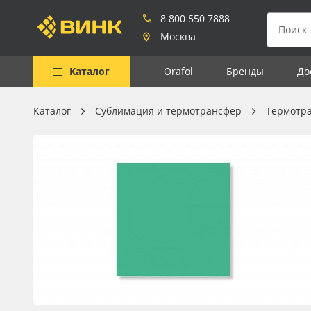
8 800 550 7888
Москва
Каталог
Orafol
Бренды
До
Каталог
Сублимация и термотрансфер
Термотр
Весь каталог
Рулонные материалы
Самоклеящиеся плёнки
Листовые материалы
Чернила
Клей, скотчи и крепёж
Мобильные конструкции и
POS-материалы