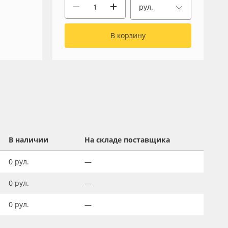
рул.
В корзину
В наличии
На складе поставщика
0
рул.
—
0
рул.
—
0
рул.
—