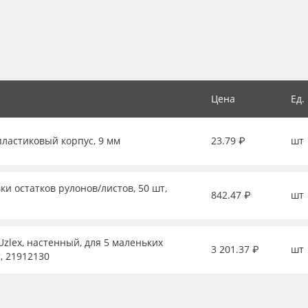
Цена
Ед.
пластиковый корпус, 9 мм
23.79 ₽
шт
ки остатков рулонов/листов, 50 шт,
842.47 ₽
шт
zlex, настенный, для 5 маленьких
3 201.37 ₽
шт
, 21912130