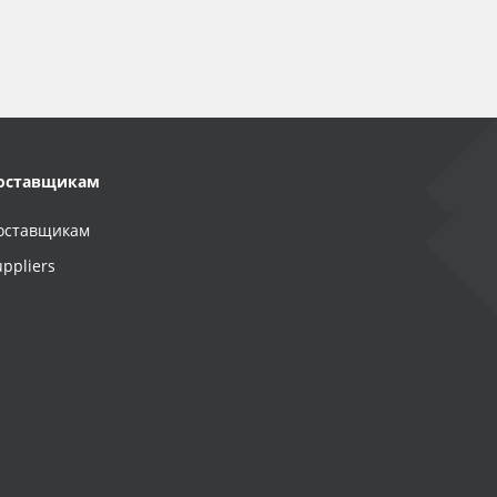
оставщикам
оставщикам
uppliers