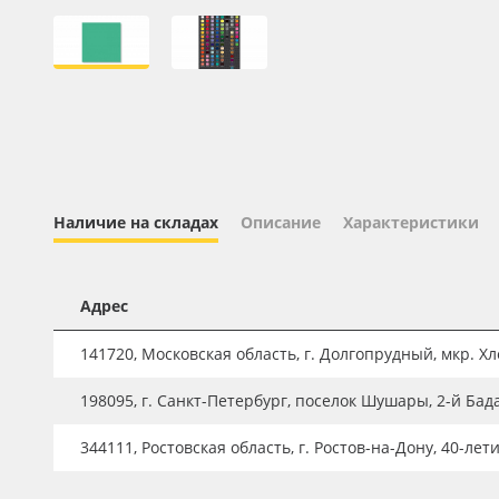
Профильные системы
Сублимация и термотрансфер
Светотехника
Инженерные пластики
Упаковочные материалы
Оборудование и инструмент
Наличие на складах
Описание
Характеристики
Новинки ассортимента
Oracal 641
Адрес
Orajet 3640
141720, Московская область, г. Долгопрудный, мкр. Хле
Плёнка монтажная Oratape
198095, г. Санкт-Петербург, поселок Шушары, 2-й Бад
ПЭТ листовой
ПЭТ бэклит
344111, Ростовская область, г. Ростов-на-Дону, 40-лет
Вспененный ПВХ