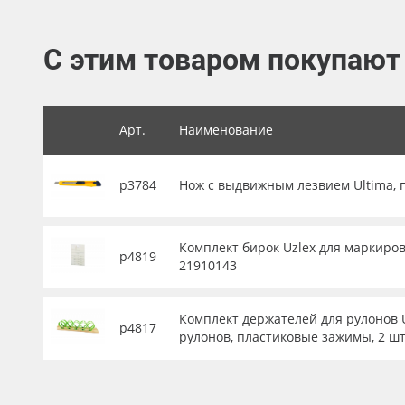
Баннер
С этим товаром покупают
Заготовки для сувениров
Арт.
Наименование
р3784
Нож с выдвижным лезвием Ultima, 
Комплект бирок Uzlex для маркиров
р4819
21910143
Комплект держателей для рулонов U
р4817
рулонов, пластиковые зажимы, 2 шт