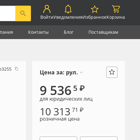
Войти
Уведомления
Избранное
Корзина
пания
Контакты
Блог
Поставщикам
р3255
Цена за:
рул.
9 536
5 ₽
для юридических лиц
10 313
71 ₽
розничная цена