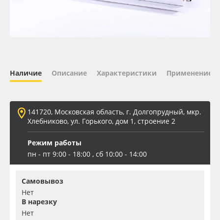
Oracal 641
Orajet 3640
Плёнка монтажная Oratape
Наличие
Описание
Характеристики
Применение
ПЭТ листовой
141720, Московская область, г. Долгопрудный, мкр.
ПЭТ бэклит
Хлебниково, ул. Горького, дом 1, строение 2
Режим работы
Вспененный ПВХ
пн - пт 9:00 - 18:00 , сб 10:00 - 14:00
Баннер
Самовывоз
Нет
Заготовки для сувениров
В нарезку
Нет