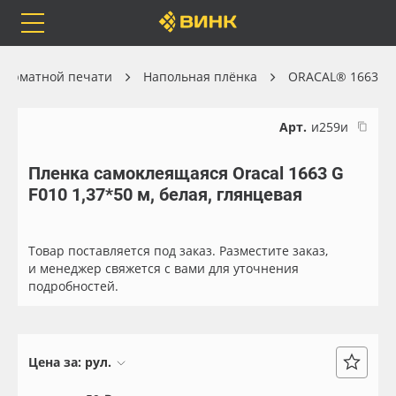
Orafol
Бренды
Доставка
форматной печати
Напольная плёнка
ORACAL® 1663
Арт.
и259и
Пленка самоклеящаяся Oracal 1663 G
Каталог
Весь каталог
F010 1,37*50 м, белая, глянцевая
Orafol
Рулонные материалы
Товар поставляется под заказ. Разместите заказ,
Бренды
Самоклеящиеся плёнки
и менеджер свяжется с вами для уточнения
подробностей.
Доставка
Листовые материалы
Оплата
Чернила
Цена за:
рул.