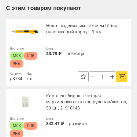
С этим товаром покупают
Нож с выдвижным лезвием Ultima,
пластиковый корпус, 9 мм
Доступно
Цены
23.79 ₽
розница
МСК
СПБ
РНД
Артикул
Ед.
р3784
шт
Комплект бирок Uzlex для
маркировки остатков рулонов/листов,
50 шт, 21910143
Доступно
Цены
842.47 ₽
розница
МСК
СПБ
РНД