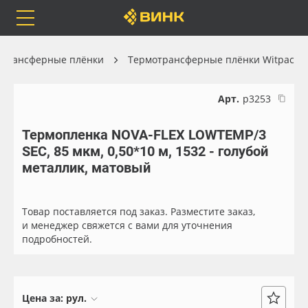
Orafol
Бренды
Доставка
отрансферные плёнки
Термотрансферные плёнки Witpac
Арт.
р3253
Термопленка NOVA-FLEX LOWTEMP/3
Каталог
Весь каталог
SEC, 85 мкм, 0,50*10 м, 1532 - голубой
металлик, матовый
Orafol
Рулонные материалы
Бренды
Самоклеящиеся плёнки
Товар поставляется под заказ. Разместите заказ,
и менеджер свяжется с вами для уточнения
подробностей.
Доставка
Листовые материалы
Оплата
Чернила
Цена за:
рул.