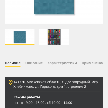
Oracal 641
Orajet 3640
Плёнка монтажная Oratape
ПЭТ листовой
ПЭТ бэклит
Наличие
Описание
Характеристики
Применение
Вспененный ПВХ
141720, Московская область, г. Долгопрудный, мкр.
Баннер
Хлебниково, ул. Горького, дом 1, строение 2
Заготовки для сувениров
Режим работы
пн - пт 9:00 - 18:00 , сб 10:00 - 14:00