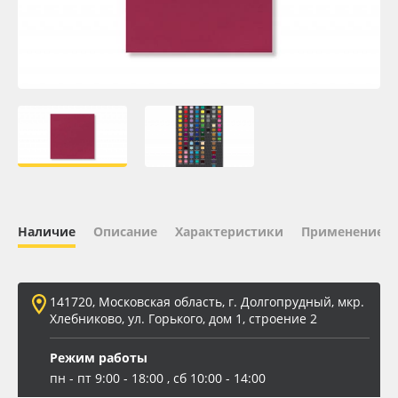
Oracal 641
Orajet 3640
Плёнка монтажная Oratape
ПЭТ листовой
ПЭТ бэклит
Наличие
Описание
Характеристики
Применение
Вспененный ПВХ
141720, Московская область, г. Долгопрудный, мкр.
Баннер
Хлебниково, ул. Горького, дом 1, строение 2
Заготовки для сувениров
Режим работы
пн - пт 9:00 - 18:00 , сб 10:00 - 14:00