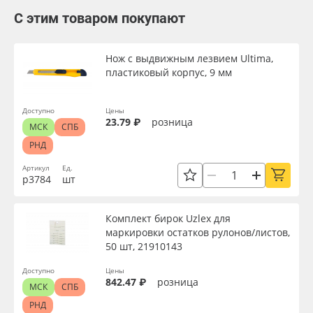
С этим товаром покупают
Нож с выдвижным лезвием Ultima,
пластиковый корпус, 9 мм
Доступно
Цены
23.79 ₽
розница
МСК
СПБ
РНД
Артикул
Ед.
р3784
шт
Комплект бирок Uzlex для
маркировки остатков рулонов/листов,
50 шт, 21910143
Доступно
Цены
842.47 ₽
розница
МСК
СПБ
РНД