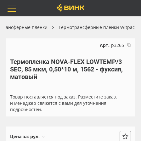
Orafol
Бренды
Доставка
отрансферные плёнки
Термотрансферные плёнки Witpac
Арт.
р3265
Термопленка NOVA-FLEX LOWTEMP/3
Каталог
Весь каталог
SEC, 85 мкм, 0,50*10 м, 1562 - фуксия,
матовый
Orafol
Рулонные материалы
Бренды
Самоклеящиеся плёнки
Товар поставляется под заказ. Разместите заказ,
и менеджер свяжется с вами для уточнения
подробностей.
Доставка
Листовые материалы
Оплата
Чернила
Цена за:
рул.