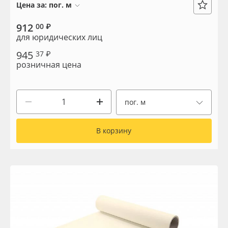
Цена за:
пог. м
Сервис
Клей, скотчи и крепёж
912
00 ₽
Инструкции
Мобильные конструкции и POS-материалы
для юридических лиц
945
37 ₽
Компания
Профильные системы
розничная цена
Контакты
Сублимация и термотрансфер
пог. м
Блог
Светотехника
В корзину
Поставщикам
Инженерные пластики
Избранное
Упаковочные материалы
Оборудование и инструмент
8 800 550 7888
Москва
Новинки ассортимента