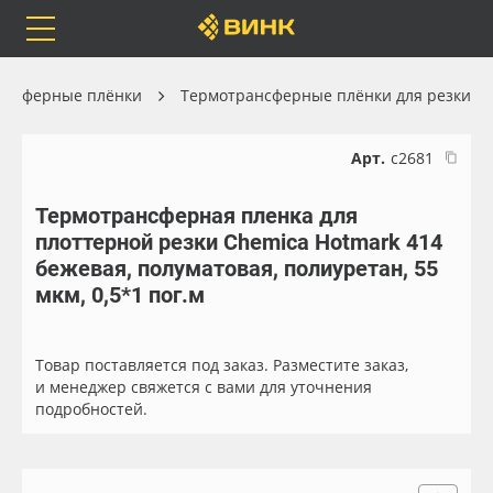
Orafol
Бренды
Доставка
ансферные плёнки
Термотрансферные плёнки для резки
Арт.
с2681
Термотрансферная пленка для
Каталог
Весь каталог
плоттерной резки Chemica Hotmark 414
бежевая, полуматовая, полиуретан, 55
Orafol
Рулонные материалы
мкм, 0,5*1 пог.м
Бренды
Самоклеящиеся плёнки
Товар поставляется под заказ. Разместите заказ,
и менеджер свяжется с вами для уточнения
Доставка
Листовые материалы
подробностей.
Оплата
Чернила