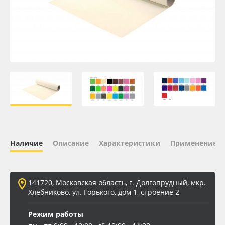
Oracal 641
Orajet 3640
Плёнка монтажная Oratape
ПЭТ листовой
ПЭТ бэклит
Наличие
Описание
Характеристики
Применение
Вспененный ПВХ
Баннер
141720, Московская область, г. Долгопрудный, мкр.
Хлебниково, ул. Горького, дом 1, строение 2
Заготовки для сувениров
Режим работы