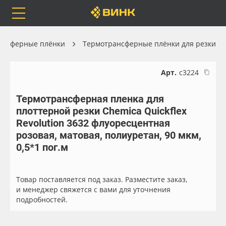
Orafol
Бренды
Доставка
ансферные плёнки
Термотрансферные плёнки для резки
Арт.
с3224
Термотрансферная пленка для
Каталог
Весь каталог
плоттерной резки Chemica Quickflex
Revolution 3632 флуоресцентная
Orafol
Рулонные материалы
розовая, матовая, полиуретан, 90 мкм,
0,5*1 пог.м
Бренды
Самоклеящиеся плёнки
Доставка
Листовые материалы
Товар поставляется под заказ. Разместите заказ,
и менеджер свяжется с вами для уточнения
подробностей.
Оплата
Чернила