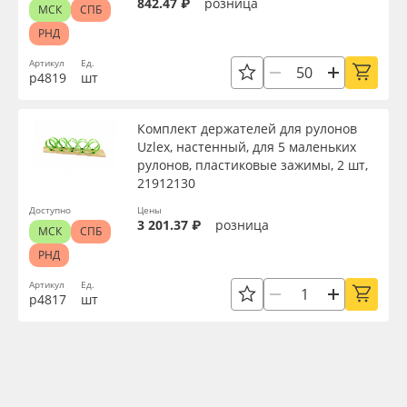
842.47 ₽
розница
МСК
СПБ
РНД
Артикул
Ед.
р4819
шт
Комплект держателей для рулонов
Uzlex, настенный, для 5 маленьких
рулонов, пластиковые зажимы, 2 шт,
21912130
Доступно
Цены
3 201.37 ₽
розница
МСК
СПБ
РНД
Артикул
Ед.
р4817
шт