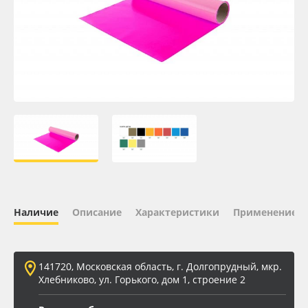
Oracal 641
Orajet 3640
Плёнка монтажная Oratape
ПЭТ листовой
ПЭТ бэклит
Вспененный ПВХ
Наличие
Описание
Характеристики
Применение
Баннер
141720, Московская область, г. Долгопрудный, мкр.
Заготовки для сувениров
Хлебниково, ул. Горького, дом 1, строение 2