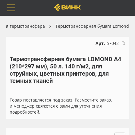
Orafol
Бренды
Доставка
 для термотрансфера
Термотрансферная бумага Lomond
Арт.
р7042
Термотрансферная бумага LOMOND А4
Каталог
Весь каталог
(210*297 мм), 50 л. 140 г/м2, для
струйных, цветных принтеров, для
Orafol
Рулонные материалы
темных тканей
Бренды
Самоклеящиеся плёнки
Товар поставляется под заказ. Разместите заказ,
и менеджер свяжется с вами для уточнения
Доставка
Листовые материалы
подробностей.
Оплата
Чернила