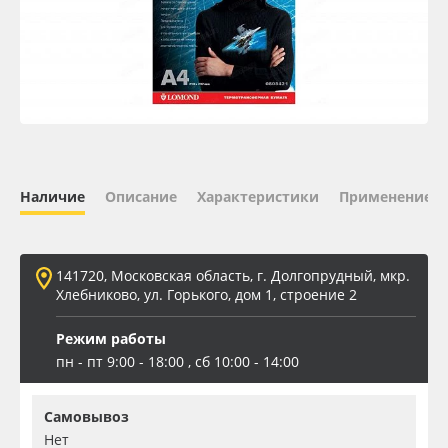
Oracal 641
Orajet 3640
Плёнка монтажная Oratape
ПЭТ листовой
Наличие
Описание
Характеристики
Применение
ПЭТ бэклит
141720, Московская область, г. Долгопрудный, мкр.
Вспененный ПВХ
Хлебниково, ул. Горького, дом 1, строение 2
Режим работы
Баннер
пн - пт 9:00 - 18:00 , сб 10:00 - 14:00
Заготовки для сувениров
Самовывоз
Нет