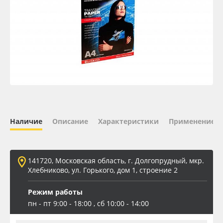
Oracal 641
Orajet 3640
Плёнка монтажная Oratape
ПЭТ листовой
ПЭТ бэклит
Наличие
Описание
Характеристики
Применение
Вспененный ПВХ
141720, Московская область, г. Долгопрудный, мкр.
Хлебниково, ул. Горького, дом 1, строение 2
Баннер
Режим работы
Заготовки для сувениров
пн - пт 9:00 - 18:00 , сб 10:00 - 14:00