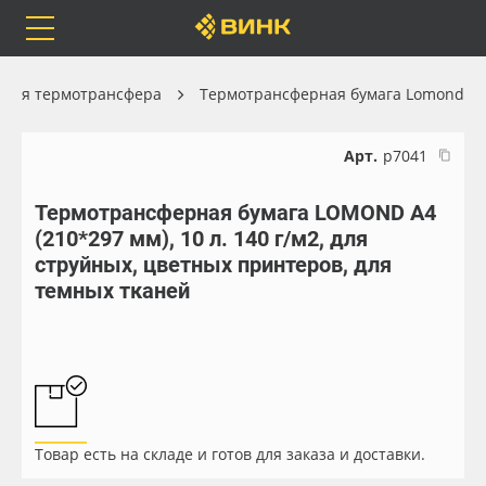
Orafol
Бренды
Доставка
 для термотрансфера
Термотрансферная бумага Lomond
Арт.
р7041
Термотрансферная бумага LOMOND А4
Каталог
Весь каталог
(210*297 мм), 10 л. 140 г/м2, для
струйных, цветных принтеров, для
Orafol
Рулонные материалы
темных тканей
Бренды
Самоклеящиеся плёнки
Доставка
Листовые материалы
Оплата
Чернила
Товар есть на складе и готов для заказа и доставки.