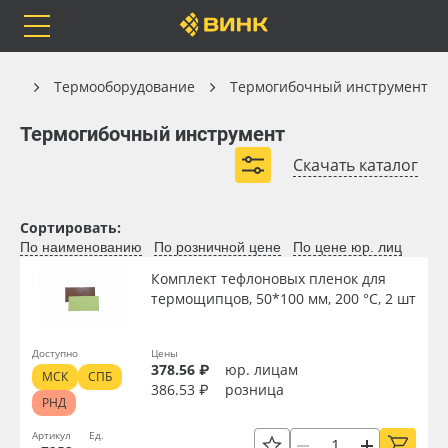
Orafol
Бренды
Доставка
Термооборудование
ент
Термооборудование
Термогибочный инструмент
Термогибочный инструмент
Термогибочный инструмент
Скачать каталог
Каталог
Весь каталог
Сортировать:
По наименованию
По розничной цене
По цене юр. лиц
Orafol
Рулонные материалы
Вид
Комплект тефлоновых пленок для
термощипцов, 50*100 мм, 200 °С, 2 шт
Бренды
Самоклеящиеся плёнки
Ширина, мм
Доставка
Листовые материалы
Доступно
Цены
378.56 ₽
юр. лицам
МСК
СПБ
386.53 ₽
розница
Длина, мм
РНД
Оплата
Чернила
Артикул
Ед.