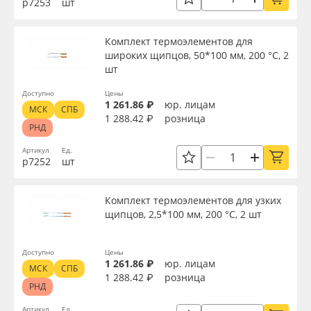
р7253
шт
Сервис
Клей, скотчи и крепёж
Мощность, Вт
Комплект термоэлементов для
Инструкции
Мобильные конструкции и POS-материалы
широких щипцов, 50*100 мм, 200 °С, 2
Страна происхождения
шт
Компания
Профильные системы
Доступно
Цены
Доступность
1 261.86 ₽
юр. лицам
МСК
СПБ
Контакты
Сублимация и термотрансфер
1 288.42 ₽
розница
РНД
Блог
Светотехника
Артикул
Ед.
Применить
р7252
шт
Поставщикам
Инженерные пластики
Сбросить фильтр
Комплект термоэлементов для узких
щипцов, 2,5*100 мм, 200 °С, 2 шт
Избранное
Упаковочные материалы
Доступно
Цены
Оборудование и инструмент
8 800 550 7888
1 261.86 ₽
юр. лицам
МСК
СПБ
1 288.42 ₽
розница
Москва
РНД
Новинки ассортимента
Артикул
Ед.