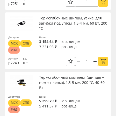
р7251
шт
Oracal 641
Термогибочные щипцы, узкие, для
Orajet 3640
загибки под углом, 1,5-4 мм, 60 Вт, 200
°С
Плёнка монтажная Oratape
Доступно
Цены
3 154.64 ₽
юр. лицам
МСК
СПБ
3 221.05 ₽
розница
ПЭТ листовой
РНД
Артикул
Ед.
ПЭТ бэклит
р7249
шт
Вспененный ПВХ
Термогибочный комплект (щипцы +
нож + пленка), 1,5-5 мм, 200 °С, 40-60
Вт
Баннер
Доступно
Цены
5 299.79 ₽
юр. лицам
Заготовки для сувениров
МСК
СПБ
5 411.37 ₽
розница
РНД