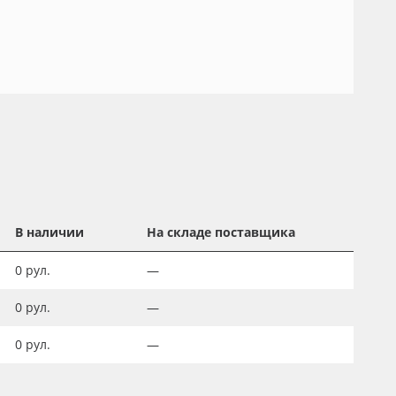
В наличии
На складе поставщика
0
рул.
—
0
рул.
—
0
рул.
—