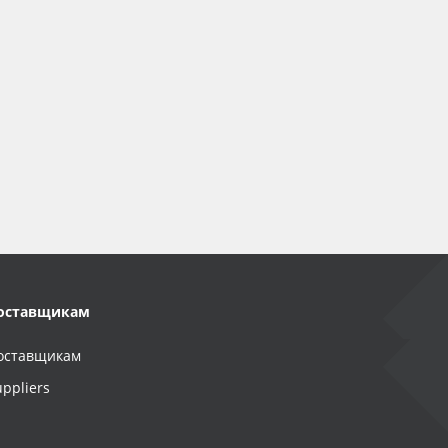
оставщикам
оставщикам
uppliers