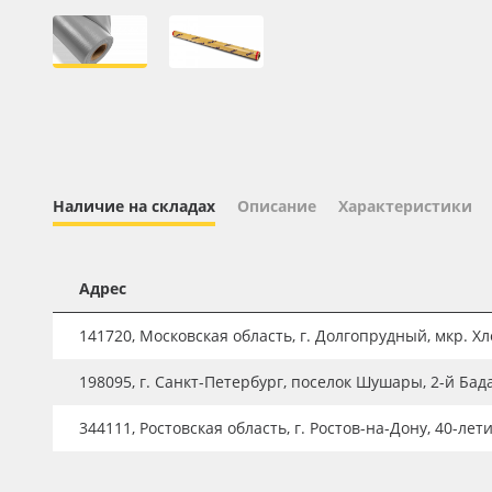
Профильные системы
Сублимация и термотрансфер
Светотехника
Инженерные пластики
Упаковочные материалы
Оборудование и инструмент
Наличие на складах
Описание
Характеристики
Новинки ассортимента
Oracal 641
Адрес
Orajet 3640
141720, Московская область, г. Долгопрудный, мкр. Хле
Плёнка монтажная Oratape
198095, г. Санкт-Петербург, поселок Шушары, 2-й Бад
ПЭТ листовой
344111, Ростовская область, г. Ростов-на-Дону, 40-лет
ПЭТ бэклит
Вспененный ПВХ