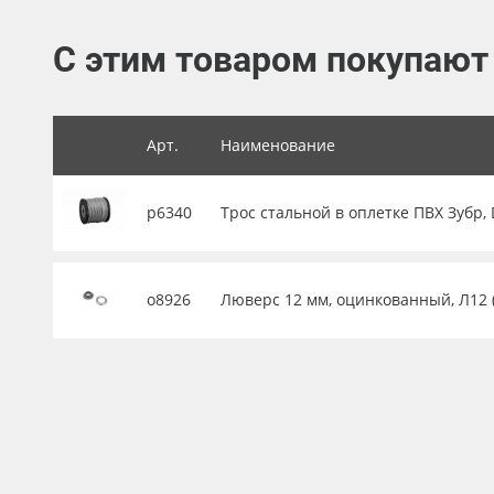
Баннер
С этим товаром покупают
Заготовки для сувениров
Арт.
Наименование
р6340
Трос стальной в оплетке ПВХ Зубр, D
о8926
Люверс 12 мм, оцинкованный, Л12 