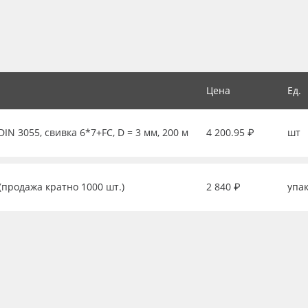
Цена
Ед.
IN 3055, свивка 6*7+FC, D = 3 мм, 200 м
4 200.95 ₽
шт
(продажа кратно 1000 шт.)
2 840 ₽
упа