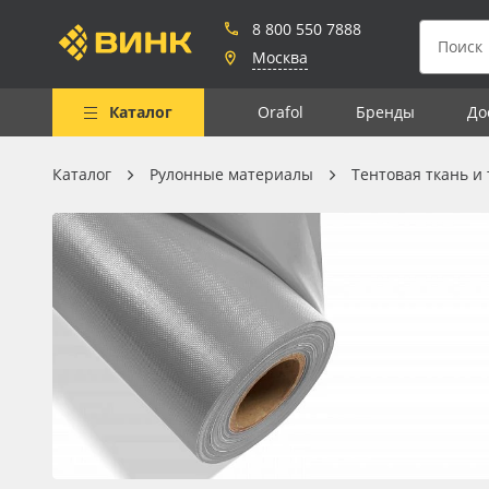
8 800 550 7888
Москва
Каталог
Orafol
Бренды
До
Каталог
Рулонные материалы
Тентовая ткань и
Весь каталог
Рулонные материалы
Самоклеящиеся плёнки
Листовые материалы
Чернила
Клей, скотчи и крепёж
Мобильные конструкции и
POS-материалы