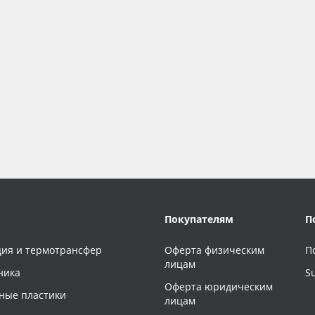
Покупателям
П
ия и термотрансфер
Оферта физическим
П
лицам
ника
S
Оферта юридическим
ные пластики
лицам