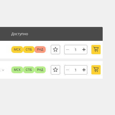
Доступно
МСК
СПБ
РНД
к
МСК
СПБ
РНД