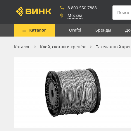
8 800 550 7888
Москва
Каталог
Orafol
Бренды
До
Каталог
Клей, скотчи и крепёж
Такелажный кре
Весь каталог
Рулонные материалы
Самоклеящиеся плёнки
Листовые материалы
Чернила
Клей, скотчи и крепёж
Мобильные конструкции и
POS-материалы