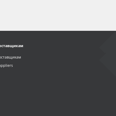
оставщикам
оставщикам
uppliers