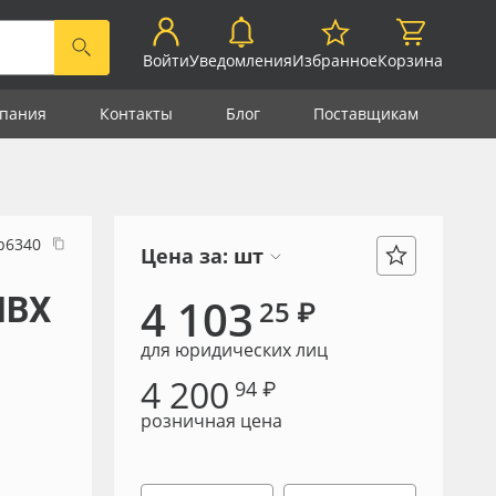
Войти
Уведомления
Избранное
Корзина
пания
Контакты
Блог
Поставщикам
р6340
Цена за:
шт
ПВХ
4 103
25 ₽
для юридических лиц
4 200
94 ₽
розничная цена