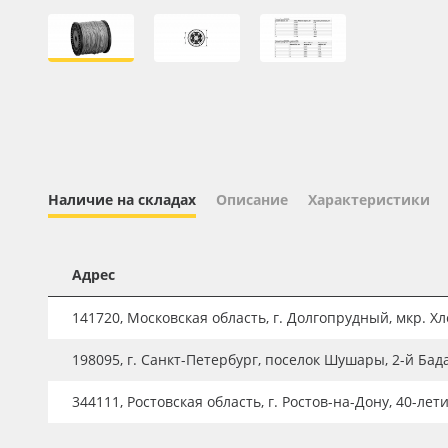
Профильные системы
Сублимация и термотрансфер
Светотехника
Инженерные пластики
Упаковочные материалы
Оборудование и инструмент
Наличие на складах
Описание
Характеристики
Новинки ассортимента
Oracal 641
Адрес
Orajet 3640
141720, Московская область, г. Долгопрудный, мкр. Хле
Плёнка монтажная Oratape
198095, г. Санкт-Петербург, поселок Шушары, 2-й Бад
ПЭТ листовой
ПЭТ бэклит
344111, Ростовская область, г. Ростов-на-Дону, 40-лет
Вспененный ПВХ