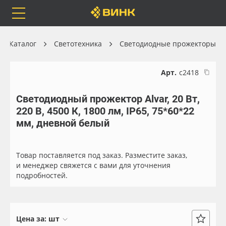
Orafol
Бренды
Доставка
Каталог
Светотехника
Светодиодные прожекторы
Арт.
с2418
Светодиодный прожектор Alvar, 20 Вт,
Каталог
Весь каталог
220 В, 4500 К, 1800 лм, IP65, 75*60*22
мм, дневной белый
Orafol
Рулонные материалы
Бренды
Самоклеящиеся плёнки
Товар поставляется под заказ. Разместите заказ,
и менеджер свяжется с вами для уточнения
подробностей.
Доставка
Листовые материалы
Оплата
Чернила
Цена за:
шт