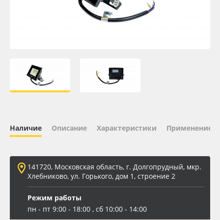
Oracal 641
Orajet 3640
Плёнка монтажная Oratape
ПЭТ листовой
ПЭТ бэклит
Наличие
Описание
Характеристики
Применение
Вспененный ПВХ
141720, Московская область, г. Долгопрудный, мкр.
Баннер
Хлебниково, ул. Горького, дом 1, строение 2
Заготовки для сувениров
Режим работы
пн - пт 9:00 - 18:00 , сб 10:00 - 14:00