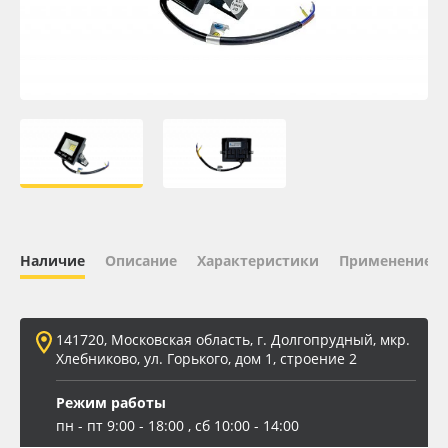
Oracal 641
Orajet 3640
Плёнка монтажная Oratape
ПЭТ листовой
ПЭТ бэклит
Наличие
Описание
Характеристики
Применение
Вспененный ПВХ
141720, Московская область, г. Долгопрудный, мкр.
Баннер
Хлебниково, ул. Горького, дом 1, строение 2
Заготовки для сувениров
Режим работы
пн - пт 9:00 - 18:00 , сб 10:00 - 14:00