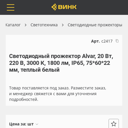
Orafol
Бренды
Доставка
Каталог
Светотехника
Светодиодные прожекторы
Арт.
с2417
Светодиодный прожектор Alvar, 20 Вт,
Каталог
Весь каталог
220 В, 3000 К, 1800 лм, IP65, 75*60*22
мм, теплый белый
Orafol
Рулонные материалы
Бренды
Самоклеящиеся плёнки
Товар поставляется под заказ. Разместите заказ,
и менеджер свяжется с вами для уточнения
подробностей.
Доставка
Листовые материалы
Оплата
Чернила
Цена за:
шт