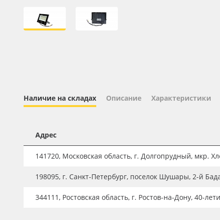
Профильные системы
Сублимация и термотрансфер
Светотехника
Инженерные пластики
Упаковочные материалы
Оборудование и инструмент
Наличие на складах
Описание
Характеристики
Новинки ассортимента
Oracal 641
Адрес
Orajet 3640
141720, Московская область, г. Долгопрудный, мкр. Хле
Плёнка монтажная Oratape
198095, г. Санкт-Петербург, поселок Шушары, 2-й Бад
ПЭТ листовой
ПЭТ бэклит
344111, Ростовская область, г. Ростов-на-Дону, 40-лет
Вспененный ПВХ