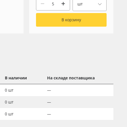
шт
В корзину
В наличии
На складе поставщика
0
шт
—
0
шт
—
0
шт
—