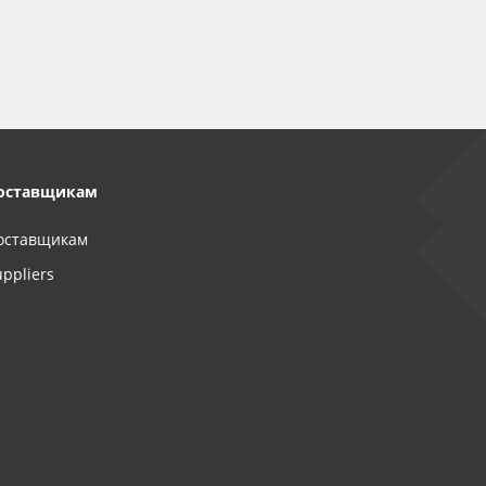
оставщикам
оставщикам
uppliers