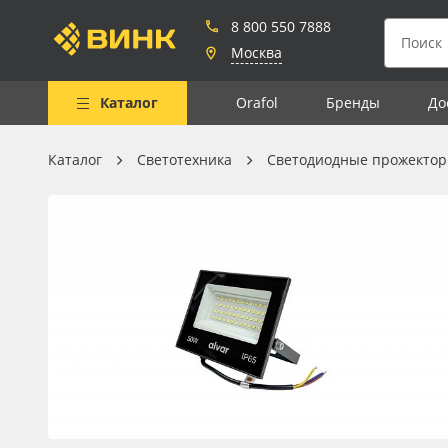
8 800 550 7888
Москва
Каталог
Orafol
Бренды
До
Каталог
Светотехника
Светодиодные прожекто
Весь каталог
Рулонные материалы
Самоклеящиеся плёнки
Листовые материалы
Чернила
Клей, скотчи и крепёж
Мобильные конструкции и
POS-материалы