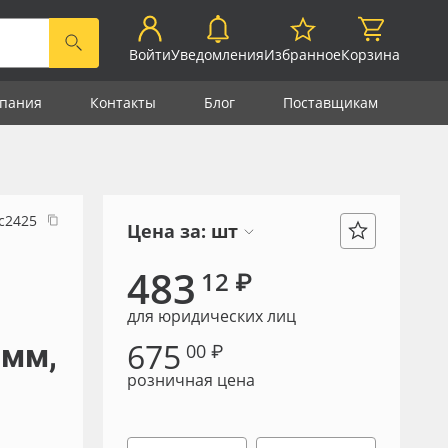
Войти
Уведомления
Избранное
Корзина
пания
Контакты
Блог
Поставщикам
с2425
Цена за:
шт
р
483
12 ₽
для юридических лиц
675
 мм,
00 ₽
розничная цена