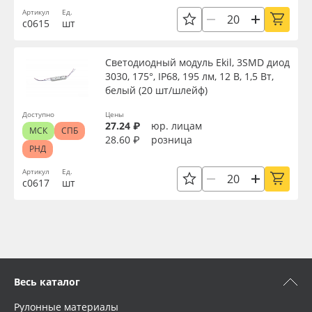
Артикул
Ед.
с0615
шт
Светодиодный модуль Ekil, 3SMD диод
3030, 175°, IP68, 195 лм, 12 В, 1,5 Вт,
белый (20 шт/шлейф)
Доступно
Цены
27.24 ₽
юр. лицам
МСК
СПБ
28.60 ₽
розница
РНД
Артикул
Ед.
с0617
шт
Весь каталог
Рулонные материалы