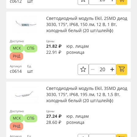
с0612
шт
Сервис
Клей, скотчи и крепёж
Напряжение, В
Светодиодный модуль Ekil, 2SMD диод
Инструкции
Мобильные конструкции и POS-материалы
3030, 175°, IP68, 150 лм, 12 В, 1 Вт,
Цвет
холодный белый (20 шт/шлейф)
Компания
Профильные системы
Доступно
Цены
Страна происхождения
21.82 ₽
юр. лицам
МСК
СПБ
Контакты
Сублимация и термотрансфер
22.91 ₽
розница
РНД
Доступность
Блог
Светотехника
Артикул
Ед.
с0614
шт
Поставщикам
Инженерные пластики
Применить
Светодиодный модуль Ekil, 3SMD диод
3030, 175°, IP68, 195 лм, 12 В, 1,5 Вт,
Избранное
Упаковочные материалы
холодный белый (20 шт/шлейф)
Сбросить фильтр
Доступно
Цены
Оборудование и инструмент
8 800 550 7888
27.24 ₽
юр. лицам
МСК
СПБ
28.60 ₽
розница
Москва
РНД
Новинки ассортимента
Артикул
Ед.