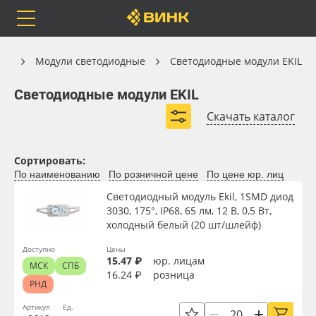
Orafol
Бренды
Доставка
Модули светодиодные
ка
Модули светодиодные
Светодиодные модули EKIL
Светодиодные модули EKIL
Светодиодные модули EKIL
Скачать каталог
Каталог
Весь каталог
Сортировать:
По наименованию
По розничной цене
По цене юр. лиц
Orafol
Рулонные материалы
Вид
Светодиодный модуль Ekil, 1SMD диод
3030, 175°, IP68, 65 лм, 12 В, 0,5 Вт,
Бренды
Самоклеящиеся плёнки
холодный белый (20 шт/шлейф)
Тип
Доставка
Листовые материалы
Доступно
Цены
15.47 ₽
юр. лицам
МСК
СПБ
16.24 ₽
розница
Мощность, Вт
РНД
Оплата
Чернила
Артикул
Ед.