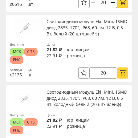
с0616
шт
Oracal 641
Светодиодный модуль Ekil Mini, 1SMD
Orajet 3640
диод 2835, 170°, IP68, 60 лм, 12 В, 0,5
Вт, белый (20 шт/шлейф)
Плёнка монтажная Oratape
Доступно
Цены
21.82 ₽
юр. лицам
МСК
СПБ
22.91 ₽
розница
ПЭТ листовой
РНД
Артикул
Ед.
ПЭТ бэклит
с2135
шт
Вспененный ПВХ
Светодиодный модуль Ekil Mini, 1SMD
диод 2835, 170°, IP68, 60 лм, 12 В, 0,5
Вт, холодный белый (20 шт/шлейф)
Баннер
Доступно
Цены
21.82 ₽
юр. лицам
Заготовки для сувениров
МСК
СПБ
22.91 ₽
розница
РНД