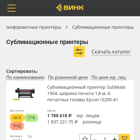
Orafol
Бренды
Доставка
Широкоформатные принтеры
ирокоформатные принтеры
Сублимационные принтеры
Сублимационные принтеры
Сублимационные принтеры
Скачать каталог
Каталог
Весь каталог
Сортировать:
По наименованию
По розничной цене
По цене юр. лиц
Orafol
Рулонные материалы
Вид
Cублимационный принтер SubMate
1904, ширина печати 1,8 м, 4
Бренды
Самоклеящиеся плёнки
печатных головы Epson I3200-A1
Тип
Доставка
Листовые материалы
Доступно
Цены
1 788 618 ₽
юр. лицам
МСК
СПБ
1 837 221.75 ₽
розница
Ширина, мм
РНД
Оплата
Чернила
Артикул
Ед.