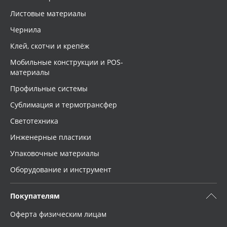
Сбросить фильтр
Листовые материалы
Oracal 641
Чернила
Orajet 3640
Клей, скотчи и крепёж
Мобильные конструкции и POS-
Плёнка монтажная Oratape
материалы
Профильные системы
ПЭТ листовой
Сублимация и термотрансфер
Светотехника
ПЭТ бэклит
Инженерные пластики
Вспененный ПВХ
Упаковочные материалы
Оборудование и инструмент
Баннер
Покупателям
Заготовки для сувениров
Оферта физическим лицам