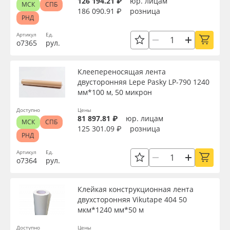
126 194.21 ₽
юр. лицам
МСК
СПБ
186 090.91 ₽
розница
РНД
Артикул
Ед.
о7365
рул.
Клеепереносящая лента
двусторонняя Lepe Pasky LP-790 1240
мм*100 м, 50 микрон
Доступно
Цены
81 897.81 ₽
юр. лицам
МСК
СПБ
125 301.09 ₽
розница
РНД
Артикул
Ед.
о7364
рул.
Клейкая конструкционная лента
двухсторонняя Vikutape 404 50
мкм*1240 мм*50 м
Доступно
Цены