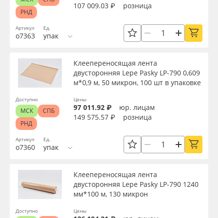
107 009.03 ₽
розница
РНД
Артикул
Ед.
о7363
упак
Клеепереносящая лента
двусторонняя Lepe Pasky LP-790 0,609
м*0,9 м, 50 микрон, 100 шт в упаковке
Доступно
Цены
97 011.92 ₽
юр. лицам
МСК
СПБ
149 575.57 ₽
розница
РНД
Артикул
Ед.
о7360
упак
Клеепереносящая лента
двусторонняя Lepe Pasky LP-790 1240
мм*100 м, 130 микрон
Доступно
Цены