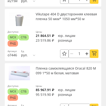
и219и
рул.
Сервис
Клей, скотчи и крепёж
Длина рулона, м
Vikutape 404 D двусторонняя клеевая
Инструкции
Мобильные конструкции и POS-материалы
пленка 50 мкм* 1050 мм*50 м
Толщина, мкм
Компания
Профильные системы
Доступно
Цены
21 864.51 ₽
юр. лицам
МСК
СПБ
Контакты
Сублимация и термотрансфер
23 519.86 ₽
розница
Плотность, г/м2
РНД
Блог
Светотехника
Артикул
Ед.
о7446
рул.
Материал
Поставщикам
Инженерные пластики
Пленка самоклеящаяся Oracal 820 M
Цвет
099 1*50 м белая, матовая
Избранное
Упаковочные материалы
Клей
Доступно
Цены
Оборудование и инструмент
8 800 550 7888
85 967.91 ₽
юр. лицам
МСК
СПБ
95 519.90 ₽
розница
Москва
РНД
Новинки ассортимента
Цвет клея
Артикул
Ед.