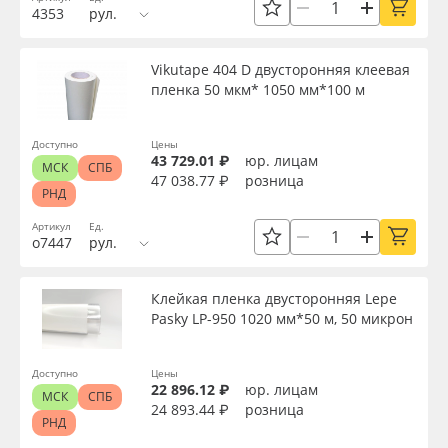
4353
рул.
Oracal 641
Текстура
Vikutape 404 D двусторонняя клеевая
Orajet 3640
пленка 50 мкм* 1050 мм*100 м
Срок эксплуатации, лет
Плёнка монтажная Oratape
Доступно
Цены
43 729.01 ₽
юр. лицам
МСК
СПБ
Упаковка
47 038.77 ₽
розница
ПЭТ листовой
РНД
Артикул
Ед.
Страна происхождения
ПЭТ бэклит
о7447
рул.
Вспененный ПВХ
Производитель
Клейкая пленка двусторонняя Lepe
Pasky LP-950 1020 мм*50 м, 50 микрон
Баннер
Торговая марка
Доступно
Цены
22 896.12 ₽
юр. лицам
Заготовки для сувениров
МСК
СПБ
24 893.44 ₽
розница
Серия
РНД