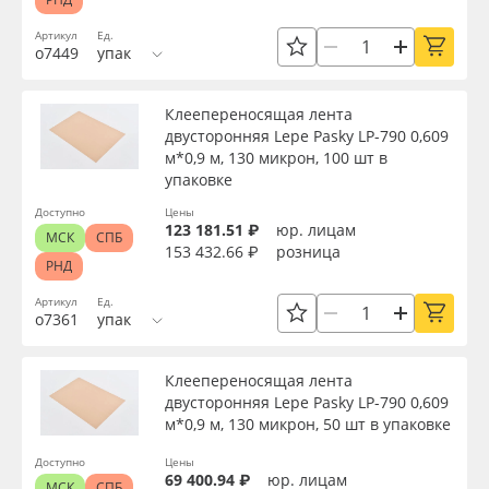
Артикул
Ед.
о7449
упак
Клеепереносящая лента
двусторонняя Lepe Pasky LP-790 0,609
м*0,9 м, 130 микрон, 100 шт в
упаковке
Доступно
Цены
123 181.51 ₽
юр. лицам
МСК
СПБ
153 432.66 ₽
розница
РНД
Артикул
Ед.
о7361
упак
Клеепереносящая лента
двусторонняя Lepe Pasky LP-790 0,609
м*0,9 м, 130 микрон, 50 шт в упаковке
Доступно
Цены
69 400.94 ₽
юр. лицам
МСК
СПБ