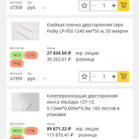
Артикул
Ед.
о7358
рул.
Назначение
Клейкая пленка двусторонняя Lepe
Доступность
Pasky LP-950 1240 мм*50 м, 50 микрон
Доступно
Цены
27 834.50 ₽
юр. лицам
Применить
МСК
СПБ
30 262.61 ₽
розница
РНД
Сбросить фильтр
Артикул
Ед.
о7359
рул.
Клеепереносящая двусторонняя
лента Vikutape 137-13,
0.13мм*0.609м*0.9м, 100 листов в
упаковке
Доступно
Цены
89 671.22 ₽
юр. лицам
МСК
СПБ
115 870.41 ₽
розница
РНД