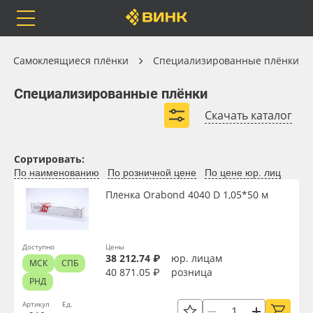
Orafol
Бренды
Доставка
Самоклеящиеся плёнки
Самоклеящиеся плёнки
Специализированные плёнки
Специализированные плёнки
Специализированные плёнки
Скачать каталог
Кашировочные плёнки
Пломбировочные плёнки
Каталог
Весь каталог
Плёнки антиграффити
Армированные плёнки
Сортировать:
По наименованию
По розничной цене
По цене юр. лиц
Orafol
Рулонные материалы
Пленка Orabond 4040 D 1,05*50 м
Бренды
Самоклеящиеся плёнки
Доставка
Листовые материалы
Доступно
Цены
38 212.74 ₽
юр. лицам
Вид
МСК
СПБ
40 871.05 ₽
розница
РНД
Оплата
Чернила
Ширина, м
Артикул
Ед.