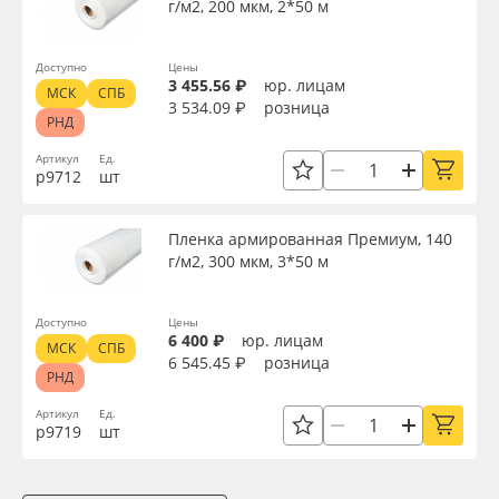
г/м2, 200 мкм, 2*50 м
Доступно
Цены
3 455.56 ₽
юр. лицам
МСК
СПБ
3 534.09 ₽
розница
РНД
Артикул
Ед.
р9712
шт
Пленка армированная Премиум, 140
г/м2, 300 мкм, 3*50 м
Доступно
Цены
6 400 ₽
юр. лицам
МСК
СПБ
6 545.45 ₽
розница
РНД
Артикул
Ед.
р9719
шт