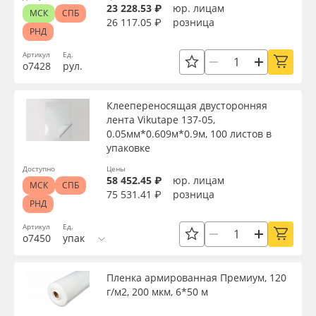
23 228.53 ₽
юр. лицам
МСК
СПБ
26 117.05 ₽
розница
РНД
Артикул
Ед.
о7428
рул.
Клеепереносящая двусторонняя
лента Vikutape 137-05,
0.05мм*0.609м*0.9м, 100 листов в
упаковке
Доступно
Цены
58 452.45 ₽
юр. лицам
МСК
СПБ
75 531.41 ₽
розница
РНД
Артикул
Ед.
о7450
упак
Пленка армированная Премиум, 120
г/м2, 200 мкм, 6*50 м