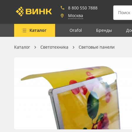
8 800 550 7888
Москва
Каталог
Orafol
Бренды
До
Каталог
Светотехника
Световые панели
Весь каталог
Рулонные материалы
Самоклеящиеся плёнки
Листовые материалы
Чернила
Клей, скотчи и крепёж
Мобильные конструкции и
POS-материалы