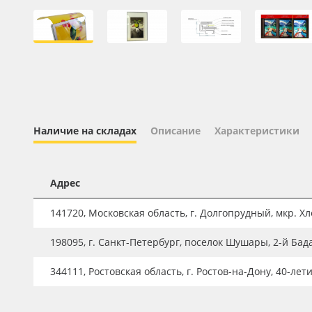
Профильные системы
Сублимация и термотрансфер
Светотехника
Инженерные пластики
Упаковочные материалы
Оборудование и инструмент
Наличие на складах
Описание
Характеристики
Новинки ассортимента
Oracal 641
Адрес
Orajet 3640
141720, Московская область, г. Долгопрудный, мкр. Хле
Плёнка монтажная Oratape
198095, г. Санкт-Петербург, поселок Шушары, 2-й Бад
ПЭТ листовой
344111, Ростовская область, г. Ростов-на-Дону, 40-лет
ПЭТ бэклит
Вспененный ПВХ