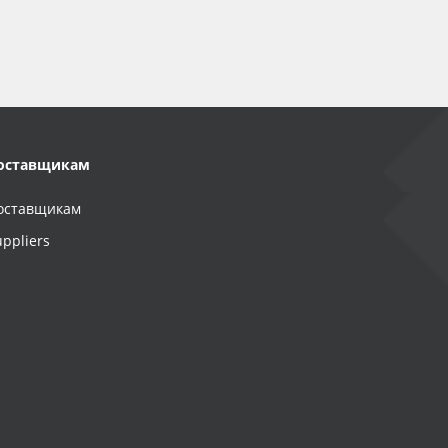
оставщикам
оставщикам
uppliers