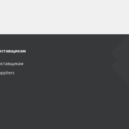
оставщикам
оставщикам
uppliers