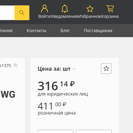
Войти
Уведомления
Избранное
Корзина
пания
Контакты
Блог
Поставщикам
р1375
Цена за:
шт
316
14 ₽
SWG
для юридических лиц
411
00 ₽
розничная цена