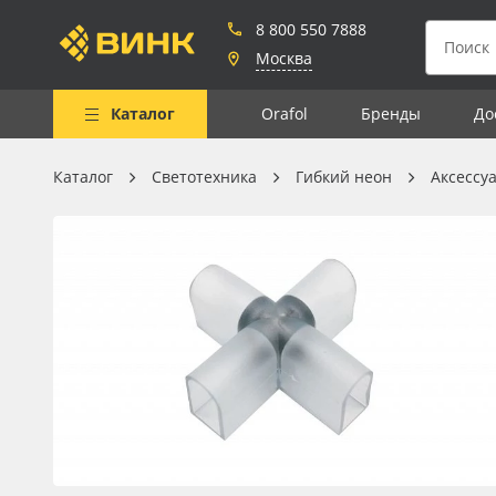
8 800 550 7888
Москва
Каталог
Orafol
Бренды
До
Каталог
Светотехника
Гибкий неон
Аксессу
Весь каталог
Рулонные материалы
Самоклеящиеся плёнки
Листовые материалы
Чернила
Клей, скотчи и крепёж
Мобильные конструкции и
POS-материалы