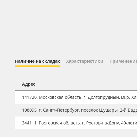
Профильные системы
Сублимация и термотрансфер
Светотехника
Инженерные пластики
Упаковочные материалы
Оборудование и инструмент
Наличие на складах
Характеристики
Применени
Новинки ассортимента
Oracal 641
Адрес
Orajet 3640
141720, Московская область, г. Долгопрудный, мкр. Хле
Плёнка монтажная Oratape
198095, г. Санкт-Петербург, поселок Шушары, 2-й Бад
ПЭТ листовой
ПЭТ бэклит
344111, Ростовская область, г. Ростов-на-Дону, 40-лет
Вспененный ПВХ