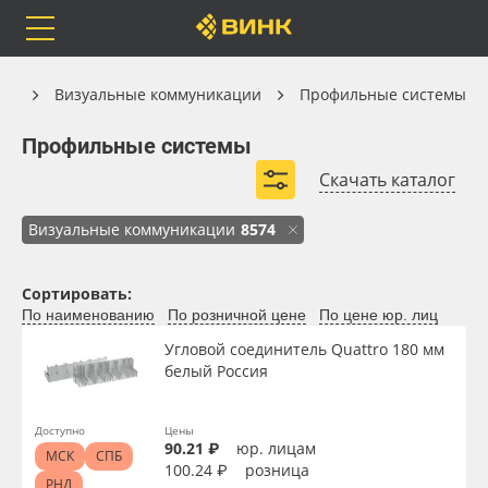
Orafol
Бренды
Доставка
Каталог
ия
Визуальные коммуникации
Профильные системы
Профильные системы
Профильные системы
Скачать каталог
Профили для световых коробов
Багетные профили
Каталог
Весь каталог
Визуальные коммуникации
8574
Текстильный профиль
Клик-профили
Окантовочные профили
Плакатные профили
Orafol
Рулонные материалы
Сортировать:
Крепёж для профилей
По наименованию
По розничной цене
По цене юр. лиц
Бренды
Самоклеящиеся плёнки
Угловой соединитель Quattro 180 мм
Развернуть (2)
белый Россия
Доставка
Листовые материалы
Доступно
Цены
Оплата
Чернила
90.21 ₽
юр. лицам
МСК
СПБ
100.24 ₽
розница
РНД