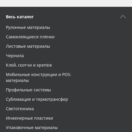
Oracal 641
Текстура
Весь каталог
Orajet 3640
Рулонные материалы
Упаковка
Самоклеящиеся плёнки
Плёнка монтажная Oratape
Листовые материалы
Страна происхождения
ПЭТ листовой
Чернила
Клей, скотчи и крепёж
Производитель
ПЭТ бэклит
Мобильные конструкции и POS-
материалы
Вспененный ПВХ
Торговая марка
Профильные системы
Сублимация и термотрансфер
Баннер
Серия
Светотехника
Заготовки для сувениров
Инженерные пластики
Назначение
Упаковочные материалы