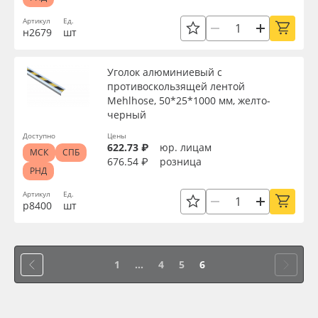
Сервис
Клей, скотчи и крепёж
Артикул
Ед.
н2679
шт
Вид
Инструкции
Мобильные конструкции и POS-материалы
Уголок алюминиевый с
Ширина, мм
Компания
Профильные системы
противоскользящей лентой
Mehlhose, 50*25*1000 мм, желто-
черный
Контакты
Сублимация и термотрансфер
Длина, мм
Доступно
Цены
622.73 ₽
юр. лицам
МСК
СПБ
Блог
Светотехника
676.54 ₽
розница
Высота, мм
РНД
Поставщикам
Инженерные пластики
Артикул
Ед.
р8400
шт
Диаметр, мм
Избранное
Упаковочные материалы
Материал
1
...
4
5
6
Оборудование и инструмент
8 800 550 7888
Москва
Цвет
Новинки ассортимента