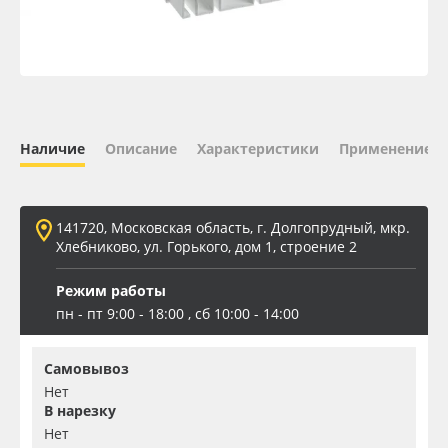
Oracal 641
Orajet 3640
Плёнка монтажная Oratape
Наличие
Описание
Характеристики
Применение
ПЭТ листовой
141720, Московская область, г. Долгопрудный, мкр.
ПЭТ бэклит
Хлебниково, ул. Горького, дом 1, строение 2
Режим работы
Вспененный ПВХ
пн - пт 9:00 - 18:00 , сб 10:00 - 14:00
Баннер
Самовывоз
Нет
Заготовки для сувениров
В нарезку
Нет