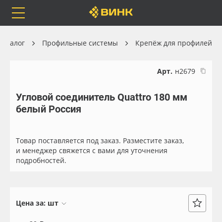
Orafol
Бренды
Доставка
Каталог
Профильные системы
Крепёж для профилей
Арт.
н2679
Угловой соединитель Quattro 180 мм
Каталог
Весь каталог
белый Россия
Orafol
Рулонные материалы
Товар поставляется под заказ. Разместите заказ,
Бренды
Самоклеящиеся плёнки
и менеджер свяжется с вами для уточнения
подробностей.
Доставка
Листовые материалы
Оплата
Чернила
Цена за:
шт